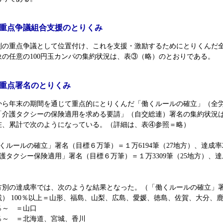
2) 重点争議組合支援のとりくみ
の重点争議として位置付け、これを支援・激励するためにとりくんだ
象の任意の100円玉カンパの集約状況は、表③（略）のとおりである。
3) 重点署名のとりくみ
ら年末の期間を通じて重点的にとりくんだ「働くルールの確立」（全
「介護タクシーの保険適用を求める要請」（自交総連）署名の集約状況は
在、累計で次のようになっている。（詳細は、表④参照＝略）
くルールの確立」署名（目標６万筆）＝１万6194筆（27地方）、達成率2
介護タクシー保険適用」署名（目標６万筆）＝１万3309筆（25地方）、
％
別の達成率では、次のような結果となった。（「働くルールの確立」
載） 100％以上＝山形、福島、山梨、広島、愛媛、徳島、佐賀、大分、
％～ ＝山口
％～ ＝北海道、宮城、香川