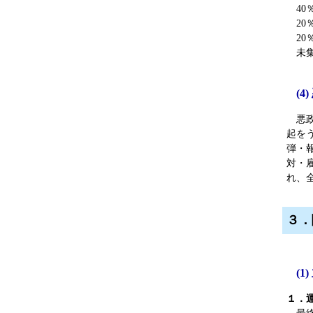
40
20
20
未集
(
悪政
起を
弾・
対・
れ、
３．
(
１．