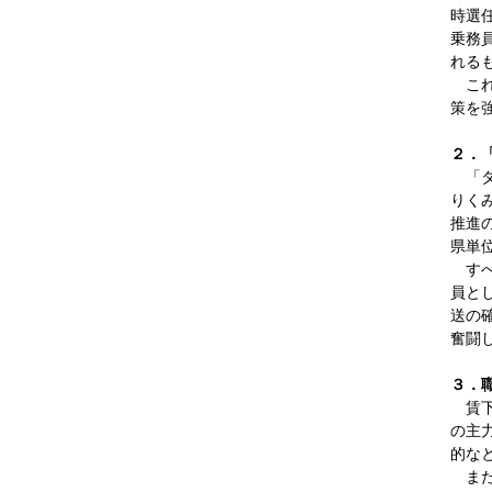
時選
乗務
れる
これ
策を
２．
「タ
りく
推進
県単
すべ
員と
送の
奮闘
３．
賃下
の主
的な
また