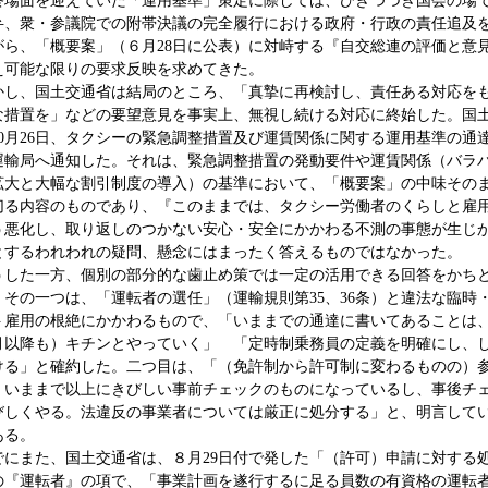
場面を迎えていた「運用基準」策定に際しては、ひきつづき国会の場
弁、衆・参議院での附帯決議の完全履行における政府・行政の責任追及
がら、「概要案」（６月28日に公表）に対峙する『自交総連の評価と意
え可能な限りの要求反映を求めてきた。
し、国土交通省は結局のところ、「真摯に再検討し、責任ある対応を
な措置を」などの要望意見を事実上、無視し続ける対応に終始した。国
10月26日、タクシーの緊急調整措置及び運賃関係に関する運用基準の通
運輸局へ通知した。それは、緊急調整措置の発動要件や運賃関係（バラ
拡大と大幅な割引制度の導入）の基準において、「概要案」の中味その
切る内容のものであり、『このままでは、タクシー労働者のくらしと雇
う悪化し、取り返しのつかない安心・安全にかかわる不測の事態が生じ
とするわれわれの疑問、懸念にはまったく答えるものではなかった。
した一方、個別の部分的な歯止め策では一定の活用できる回答をかち
。その一つは、「運転者の選任」（運輸規則第35、36条）と違法な臨時
ト雇用の根絶にかかわるもので、「いままでの通達に書いてあることは
月以降も）キチンとやっていく」 「定時制乗務員の定義を明確にし、
ける」と確約した。二つ目は、「（免許制から許可制に変わるものの）
、いままで以上にきびしい事前チェックのものになっているし、事後チ
びしくやる。法違反の事業者については厳正に処分する」と、明言して
ある。
にまた、国土交通省は、８月29日付で発した「（許可）申請に対する
の『運転者』の項で、「事業計画を遂行するに足る員数の有資格の運転