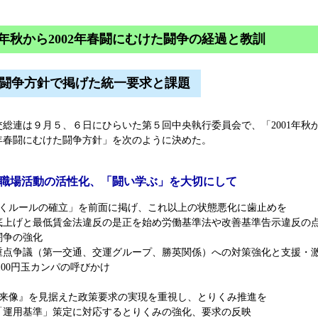
01年秋から2002年春闘にむけた闘争の経過と教訓
闘争方針で掲げた統一要求と課題
総連は９月５、６日にひらいた第５回中央執行委員会で、「2001年秋
02年春闘にむけた闘争方針」を次のように決めた。
1) 職場活動の活性化、「闘い学ぶ」を大切にして
働くルールの確立」を前面に掲げ、これ以上の状態悪化に歯止めを
底上げと最低賃金法違反の是正を始め労働基準法や改善基準告示違反の
闘争の強化
重点争議（第一交通、交運グループ、勝英関係）への対策強化と支援・
100円玉カンパの呼びかけ
将来像』を見据えた政策要求の実現を重視し、とりくみ推進を
「運用基準」策定に対応するとりくみの強化、要求の反映