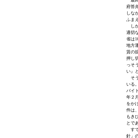
最終
府答
しな
ふま
しか
適切
省は
地方
賃の
押し
っそ
い』
そう
いる
バイ
年２
をか
件は
もき
とで
すで
針」