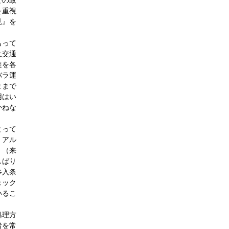
での政
を重視
見』を
もって
土交通
達を各
バラ運
ままで
用はい
かねな
とって
・アル
、（来
しばり
参入条
ェック
いるこ
処理方
者を常