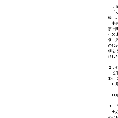
１．1
「く
動」
中央
霞ヶ
への
催 
の代
綱を
請し
２．
省庁
302
10
厚生
11
３．
全組
のと