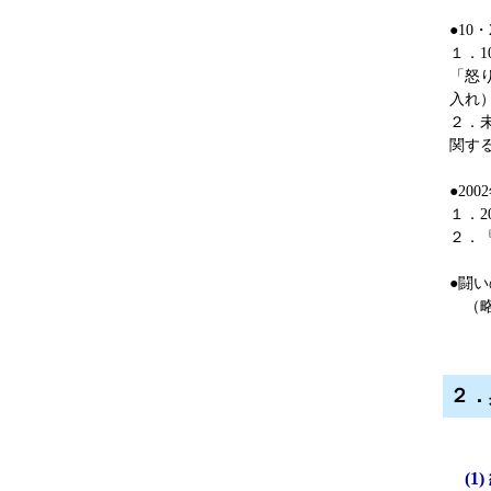
●10
１．
「怒
入れ
２．
関す
●20
１．
２．
●闘
（略
２．
(