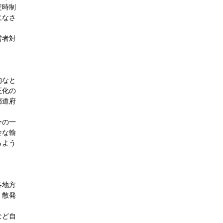
定時制
になさ
営者対
的なと
正化の
都道府
ーの一
全な輸
るよう
各地方
、散発
など自