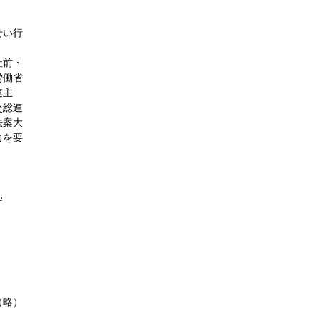
せい行
社前・
労働省
連主
交総連
法案大
力を要
№
（略）