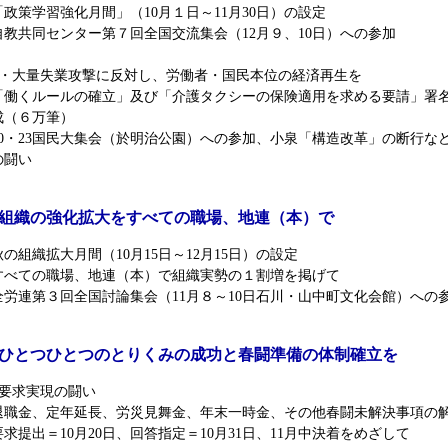
政策学習強化月間」（10月１日～11月30日）の設定
自教共同センター第７回全国交流集会（12月９、10日）への参加
産・大量失業攻撃に反対し、労働者・国民本位の経済再生を
「働くルールの確立」及び「介護タクシーの保険適用を求める要請」署
成（６万筆）
10・23国民大集会（於明治公園）への参加、小泉「構造改革」の断行な
の闘い
2) 組織の強化拡大をすべての職場、地連（本）で
の組織拡大月間（10月15日～12月15日）の設定
すべての職場、地連（本）で組織実勢の１割増を掲げて
全労連第３回全国討論集会（11月８～10日石川・山中町文化会館）への
3) ひとつひとつのとりくみの成功と春闘準備の体制確立を
場要求実現の闘い
退職金、定年延長、労災見舞金、年末一時金、その他春闘未解決事項の
求提出＝10月20日、回答指定＝10月31日、11月中決着をめざして