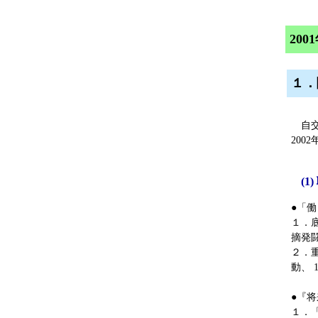
20
１．
自交
20
(
●「
１．
摘発
２．
動、 
●『
１．