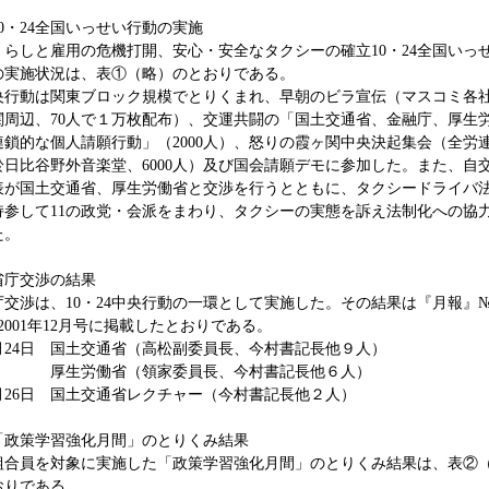
0・24全国いっせい行動の実施
らしと雇用の危機打開、安心・安全なタクシーの確立10・24全国いっ
の実施状況は、表①（略）のとおりである。
行動は関東ブロック規模でとりくまれ、早朝のビラ宣伝（マスコミ各
関周辺、70人で１万枚配布）、交運共闘の「国土交通省、金融庁、厚生
連鎖的な個人請願行動」（2000人）、怒りの霞ヶ関中央決起集会（全労
於日比谷野外音楽堂、6000人）及び国会請願デモに参加した。また、自
表が国土交通省、厚生労働省と交渉を行うとともに、タクシードライバ
持参して11の政党・会派をまわり、タクシーの実態を訴え法制化への協
た。
省庁交渉の結果
交渉は、10・24中央行動の一環として実施した。その結果は『月報』
、2001年12月号に掲載したとおりである。
月24日 国土交通省（高松副委員長、今村書記長他９人）
労働省（領家委員長、今村書記長他６人）
月26日 国土交通省レクチャー（今村書記長他２人）
「政策学習強化月間」のとりくみ結果
合員を対象に実施した「政策学習強化月間」のとりくみ結果は、表②
おりである。