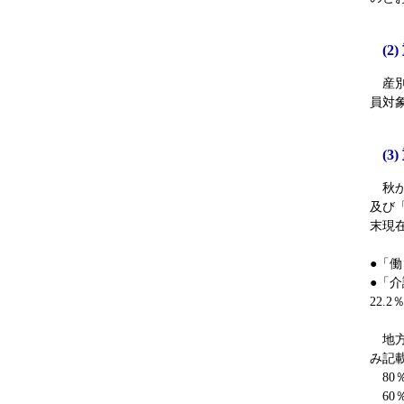
(
産別
員対
(
秋か
及び
末現
●「働
●「
22.2
地方
み記
80
60