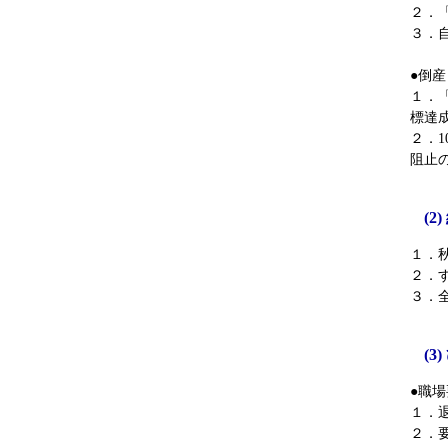
２．「
３．
●倒
１．
標達
２．
阻止
(
１．秋
２．
３．
(
●職
１．
２．要