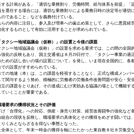
任する計画がある」「適切な乗務割り、労働時間、給与体系を前提」「
員を選任する場合には、適切な乗務割りによる乗務日時の決定等が適切
ものであること」などを義務付けている。
らの内容に注目し、参入及び増車への歯止め策として、さらに悪質経
強化するものとして有効に活用することが求められている。
「タクシー地域協議会（仮称）」の設置と今後の課題
クシー地域協議会（仮称）」の設置を求める要求では、この間の全国
み強化の反映もあり、国土交通省は８月29日付で、「タクシー事業の適
のための話し合いの場の設置について」を発し、いま現在全国的に、各
位での設置がすすめられている。
ての地連（本）は、この課題を軽視することなく、正式な構成メンバ
して関与するよう努め、積極的に労働者の労働条件改善問題や安心・安
確立の課題をとりあげ、その達成にむけ実効ある協議の場として機能す
していくことが重要である。
職場要求の獲得状況とその評価
げ「合理化」への対応、倒産・身売り対策、経営改善闘争の強化など
力組合の現状を反映し、職場要求の具体化とその獲得をめざす闘いでは
とりくみとならざるを得ない事態となった。
全体として、年末一時金の獲得を軸にたたかった東自教８社８労集交