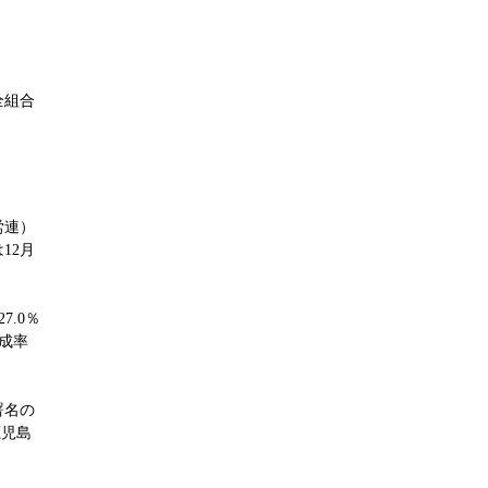
全組合
労連）
12月
7.0％
達成率
署名の
鹿児島