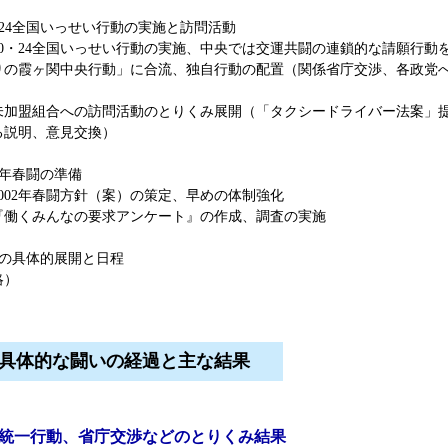
・24全国いっせい行動の実施と訪問活動
10・24全国いっせい行動の実施、中央では交運共闘の連鎖的な請願行動
りの霞ヶ関中央行動」に合流、独自行動の配置（関係省庁交渉、各政党
）
未加盟組合への訪問活動のとりくみ展開（「タクシードライバー法案」
る説明、意見交換）
02年春闘の準備
2002年春闘方針（案）の策定、早めの体制強化
『働くみんなの要求アンケート』の作成、調査の実施
いの具体的展開と日程
）
具体的な闘いの経過と主な結果
1) 統一行動、省庁交渉などのとりくみ結果