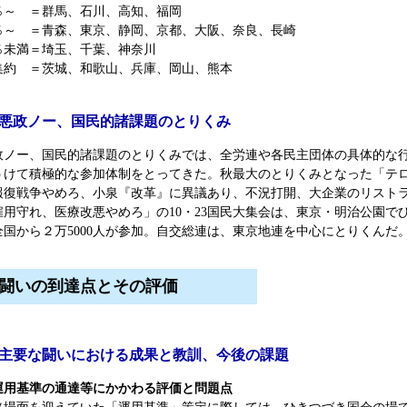
％～ ＝群馬、石川、高知、福岡
％～ ＝青森、東京、静岡、京都、大阪、奈良、長崎
％未満＝埼玉、千葉、神奈川
約 ＝茨城、和歌山、兵庫、岡山、熊本
4) 悪政ノー、国民的諸課題のとりくみ
ノー、国民的諸課題のとりくみでは、全労連や各民主団体の具体的な
うけて積極的な参加体制をとってきた。秋最大のとりくみとなった「テ
報復戦争やめろ、小泉『改革』に異議あり、不況打開、大企業のリスト
雇用守れ、医療改悪やめろ」の10・23国民大集会は、東京・明治公園で
全国から２万5000人が参加。自交総連は、東京地連を中心にとりくんだ
闘いの到達点とその評価
1) 主要な闘いにおける成果と教訓、今後の課題
運用基準の通達等にかかわる評価と問題点