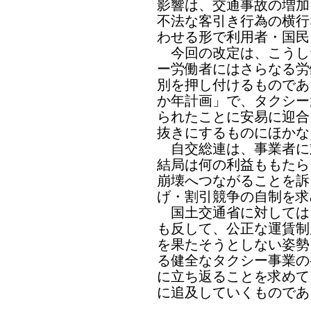
影響は、交通事故の増加
不法な客引き行為の横行
わせる形で利用者・国民
今回の改定は、こうし
ー労働者にはさらなる労
別を押し付けるものであ
か年計画」で、タクシー
られたことに安易に迎合
抜きにするものにほかな
自交総連は、事業者に
結局は何の利益ももたら
崩壊へつながることを訴
げ・割引競争の自制を求
国土交通省に対しては
も反して、公正な運賃制
を果たそうとしない姿勢
る健全なタクシー事業の
に立ち返ることを求めて
に追及していくものであ