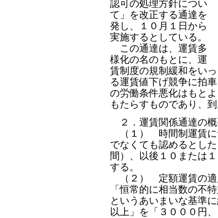
認可の処理方針につい
て」を改正する通達を
発し、１０月１日から
実施するとしている。
この通達は、運賃多
様化の名のもとに、運
賃制度の規制緩和をいっ
る運賃値下げ競争に拍車
の労働条件悪化はもとよ
もたらすものであり、到
２．運賃関係通達の概
（１） 時間制運賃に
でなくても認めるとした
間）、以後１０または１
する。
（２） 定額運賃の適
「恒常的に相当数の不特
というあいまいな基準に
以上」を「３０００円、