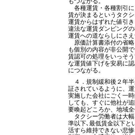
もつながる。
各種運賃・各種割引に
賃が決まるというタクシ
運賃からはずれた値引き
違法な運賃ダンピングの
運賃への道ならしにさえ
原価計算書添付の省略
も個別の内容が非公開で
賃認可の処理をいっそう
な運賃値下げを安易に認
につながる。
４．規制緩和後２年半
証されているように、運
実施した会社にごく一時
しても、すぐに他社が追
要喚起どころか、地域全
タクシー労働者は大幅
準以下､最低賃金以下と
活すら維持できない悲惨