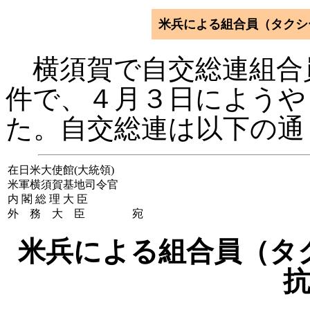
米兵による組合員（タクシ
横須賀で自交総連組合
件で、４月３日にようや
た。自交総連は以下の通
在日米大使館(大統領)
米軍横須賀基地司令官
内 閣 総 理 大 臣
外 務 大 臣
宛
米兵による組合員（タ