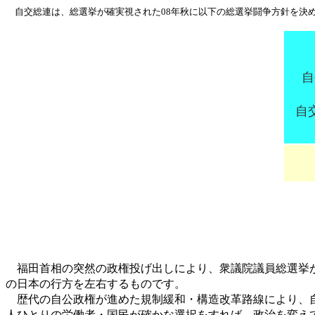
自交総連は、総選挙が確実視された08年秋に以下の総選挙闘争方針を決め
自
自
福田首相の突然の政権投げ出しにより、衆議院議員総選挙が
の日本の行方を左右するものです。
歴代の自公政権が進めた規制緩和・構造改革路線により、自
人ひとりの労働者・国民が確かな選択をすれば、政治を変え