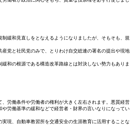
規制緩和見直しをとなえるようになりましたが、そもそも、規
共産党と社民党のみで、とりわけ自交総連の署名の提出や現地
制緩和の根源である構造改革路線とは対決しない勢力もありま
て、労働条件や労働者の権利が大きく左右されます。悪質経営
和や労働基準の緩和などで経営者・財界の言いなりになってい
の実現、自動車教習所を交通安全の生涯教育に活用することな