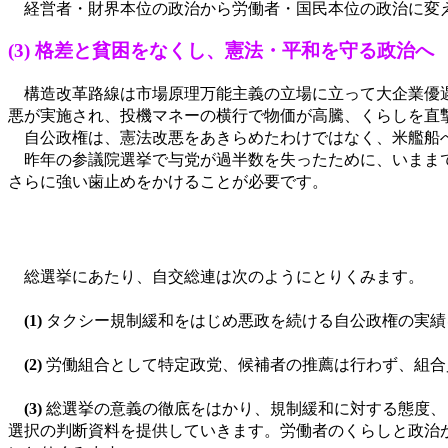
経営者・財界本位の政治から労働者・国民本位の政治に変え
(3) 格差と貧困をなくし、憲法・平和を守る政治へ
構造改革路線は市場原理万能主義の立場に立って大企業優遇
悪が実施され、投機マネーの横行で物価が高騰、くらしを直
自公政権は、憲法改悪をあきらめたわけではなく、米艦船へ
昨年の参議院選挙で与党が過半数を失ったために、いままで
さらに強い歯止めをかけることが必要です。
総選挙にあたり、自交総連は次のようにとりくみます。
(1)
タクシー規制緩和をはじめ悪政を続ける自公政権の実績
(2)
労働組合として特定政党、候補者の推薦は行わず、組合
(3)
総選挙の意義の徹底をはかり、規制緩和に対する態度、
選択の判断資料を提供していきます。労働者のくらしと政治