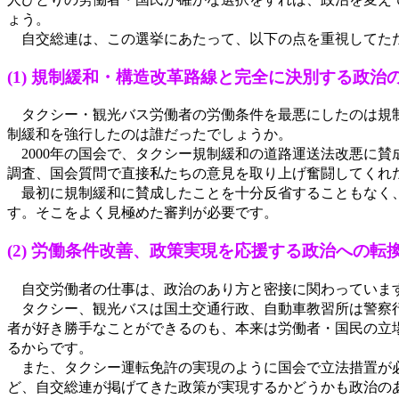
ょう。
自交総連は、この選挙にあたって、以下の点を重視してた
(1) 規制緩和・構造改革路線と完全に決別する政治
タクシー・観光バス労働者の労働条件を最悪にしたのは規制
制緩和を強行したのは誰だったでしょうか。
2000年の国会で、タクシー規制緩和の道路運送法改悪に
調査、国会質問で直接私たちの意見を取り上げ奮闘してくれ
最初に規制緩和に賛成したことを十分反省することもなく、
す。そこをよく見極めた審判が必要です。
(2) 労働条件改善、政策実現を応援する政治への転
自交労働者の仕事は、政治のあり方と密接に関わっていま
タクシー、観光バスは国土交通行政、自動車教習所は警察行
者が好き勝手なことができるのも、本来は労働者・国民の立
るからです。
また、タクシー運転免許の実現のように国会で立法措置が必
ど、自交総連が掲げてきた政策が実現するかどうかも政治の