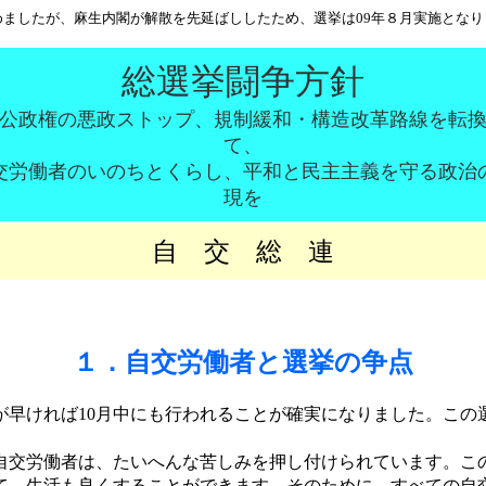
ましたが、麻生内閣が解散を先延ばししたため、選挙は09年８月実施とな
総選挙闘争方針
公政権の悪政ストップ、規制緩和・構造改革路線を転
て、
交労働者のいのちとくらし、平和と民主主義を守る政治
現を
自 交 総 連
１．自交労働者と選挙の争点
早ければ10月中にも行われることが確実になりました。この
交労働者は、たいへんな苦しみを押し付けられています。こ
て、生活も良くすることができます。そのために、すべての自