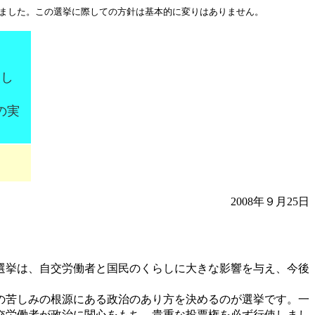
りました。この選挙に際しての方針は基本的に変りはありません。
換し
の実
2008年９月25日
選挙は、自交労働者と国民のくらしに大きな影響を与え、今後
の苦しみの根源にある政治のあり方を決めるのが選挙です。一
交労働者が政治に関心をもち、貴重な投票権を必ず行使しまし