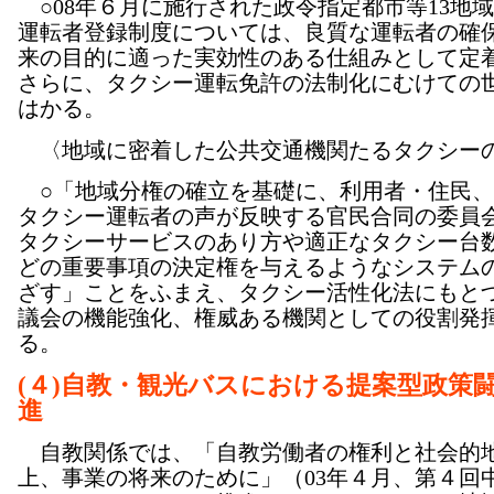
○08年６月に施行された政令指定都市等13地
運転者登録制度については、良質な運転者の確
来の目的に適った実効性のある仕組みとして定
さらに、タクシー運転免許の法制化にむけての
はかる。
〈地域に密着した公共交通機関たるタクシー
○「地域分権の確立を基礎に、利用者・住民、
タクシー運転者の声が反映する官民合同の委員
タクシーサービスのあり方や適正なタクシー台
どの重要事項の決定権を与えるようなシステム
ざす」ことをふまえ、タクシー活性化法にもと
議会の機能強化、権威ある機関としての役割発
る。
(４)自教・観光バスにおける提案型政策
進
自教関係では、「自教労働者の権利と社会的
上、事業の将来のために」（03年４月、第４回