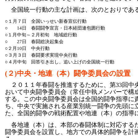
全国統一行動の主な計画は、次のとおりであ
○
１月７日
全国いっせい新春宣伝行動
○
14日
春闘闘争宣言・日本経団連包囲行動
○
１月中旬～２月初旬 地域総行動
○
27日
春闘総決起集会
○
２月10日
中央行動
○
３月３日
春闘要求実現中央行動
○
４月中旬
回答引き出し、追い上げの全国統一行動
(２)中央・地連（本）闘争委員会の設置
２０１１年春闘を推進するために、第33回中
おいて中央闘争委員会（常任中執メンバーで構
する。この中央闘争委員会は全国的闘争指導に
ち、中央で実施される産業別統一闘争の先頭に
た、全国的闘争の戦術配置や地連（本）の指導
各地連（本）は、本部の春闘体制に対応する
闘争委員会を設置し、地方での具体的闘争を計