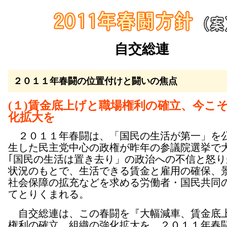
自交総連
２０１１年春闘の位置付けと闘いの焦点
(１)賃金底上げと職場権利の確立、今こ
化拡大を
２０１１年春闘は、「国民の生活が第一」を
生した民主党中心の政権が昨年の参議院選挙で
｢国民の生活は置き去り」の政治への不信と怒り
状況のもとで、生活できる賃金と雇用の確保、
社会保障の拡充などを求める労働者・国民共同
てとりくまれる。
自交総連は、この春闘を『大幅減車、賃金底
権利の確立、組織の強化拡大を ２０１１年春