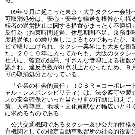
る。
09年９月に起こった東京・大手タクシー会社
可取消処分は、安心・安全な輸送を根幹から揺
転者の過労防止に関する措置がまったく不適切
反行為（拘束時間超過、休息期間不足、乗務距
度超過他）の繰り返しによるものであったが、
ビで取り上げられ、タクシー業界にも大きな衝
た。２０１０年に入ってからも、大阪のタクシ
社共に、監査の結果、ずさんな管理による複数
認され、違反点数が81点以上となったため、９
可の取消処分となっている。
「企業の社会的責任」（ＣＳＲ＝コーポレー
ャル・レスポンシビリティ）は、法令遵守や製
スの安全確保といった当たり前の行動に加えて
策、人権尊重、地域・文化貢献など幅広いとり
に求めるものである。
公共交通機関であるタクシー及び公共的性格
育機関としての指定自動車教習所の社会的役割