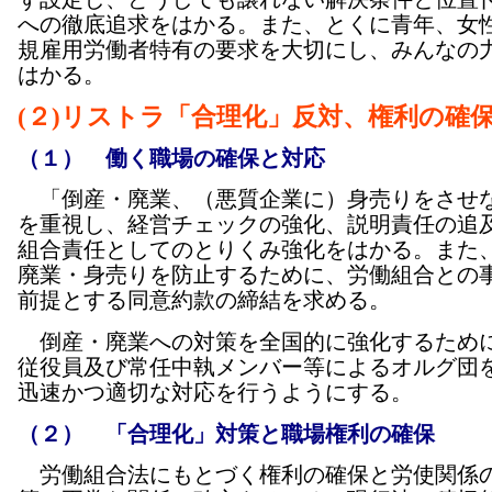
への徹底追求をはかる。また、とくに青年、女
規雇用労働者特有の要求を大切にし、みんなの
はかる。
(２)リストラ「合理化」反対、権利の確
（１） 働く職場の確保と対応
「倒産・廃業、（悪質企業に）身売りをさせ
を重視し、経営チェックの強化、説明責任の追
組合責任としてのとりくみ強化をはかる。また
廃業・身売りを防止するために、労働組合との
前提とする同意約款の締結を求める。
倒産・廃業への対策を全国的に強化するため
従役員及び常任中執メンバー等によるオルグ団
迅速かつ適切な対応を行うようにする。
（２） 「合理化」対策と職場権利の確保
労働組合法にもとづく権利の確保と労使関係