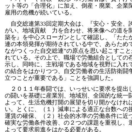
ット等の「合理化」に加え、倒産・廃業、企業
雇用の危機が続いている。
自交総連第33回定期大会は、『安心・安全、
がい、地域貢献 力を合わせ、将来像への道を
築を』を中心スローガンとして確認し、「たた
連の本領発揮が期待されている中で、あらためて
ながつくった自交総連”の原点を思い起こすこと
れている。その上で、職場で労働組合としての
示し、同時に、主戦場である地域を視野に入れ
の結合をはかりつつ、自交労働者の生活防衛闘
立つことが重要である」ことを強調した。
２０１１年春闘では、いっせいに要求を提出
の闘いを基礎に産業別、地域別、全国的な統一
よって、生活危機打開の展望を切り開かなけれ
い。とくに、（１）減車による適正な台数への
運賃の確保、（２）社会的水準の労働条件に近
確実な労働条件改善、の２つの課題を重視し、
よって要求前進をはかる必要がある。