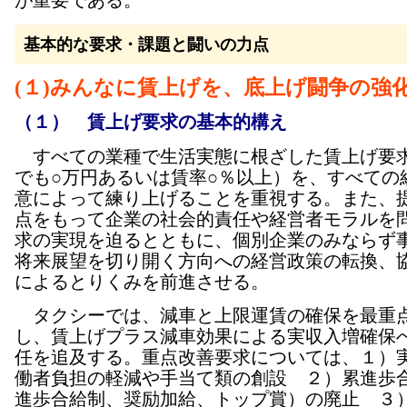
が重要である。
基本的な要求・課題と闘いの力点
(１)みんなに賃上げを、底上げ闘争の強
（１） 賃上げ要求の基本的構え
すべての業種で生活実態に根ざした賃上げ要
でも○万円あるいは賃率○％以上）を、すべての
意によって練り上げることを重視する。また、
点をもって企業の社会的責任や経営者モラルを
求の実現を迫るとともに、個別企業のみならず
将来展望を切り開く方向への経営政策の転換、
によるとりくみを前進させる。
タクシーでは、減車と上限運賃の確保を最重
し、賃上げプラス減車効果による実収入増確保
任を追及する。重点改善要求については、１）
働者負担の軽減や手当て類の創設 ２）累進歩
進歩合給制、奨励加給、トップ賞）の廃止 ３