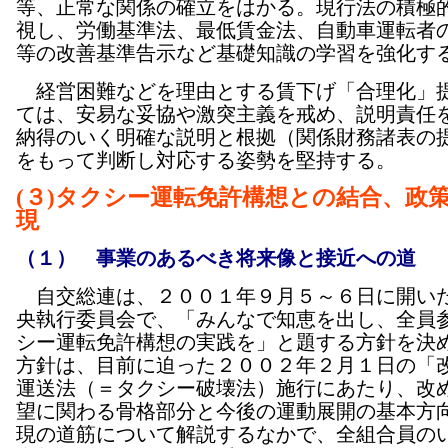
等、正常な関係の確立をはかる。現行法の積極
視し、労働基準法、最低賃金法、自動車運転者
等の改善基準告示など基礎知識の学習を強化す
経営困難などを理由とする賃下げ「合理化」
ては、安易な妥協や激突主義を戒め、説明責任
納得のいく明確な説明と根拠（関係財務諸表の
をもって判断し対応する姿勢を堅持する。
(３)タクシー運転免許構想との結合、政
現
（１） 事業のあるべき将来像と接近への道
自交総連は、２００１年９月５～６日に開い
央執行委員会で、「みんなで知恵を出し、全員
シー運転免許構想の実践を」と題する方針を決
方針は、目前に迫った２００２年２月１日の「
運送法（＝タクシー破壊法）施行にあたり、改
望に関わる骨格部分と今後の運動展開の基本方
現の道筋について解説するなかで、全組合員の