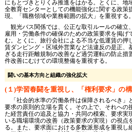
にもとづきとりくみ推進をはかる。とくに、地
全教育センターとしての機能強化に関する政策
現、「職務領域や業務範囲の拡大」を重視する
観光バス関係では、公正な取引ルールの確立
雇用・労働条件の確保のための政策要求を掲げ
む。とくに、旅行会社による不当な低運賃の押
賃ダンピング・区域外営業など法違反の是正、
ぎる走行距離規制の改善など過労運転の防止措
件改善にむけての環境整備を重視する。
闘いの基本方向と組織の強化拡大
(１)学習春闘を重視し、「権利要求」の
「社会的水準の労働条件は保障されるべき」
要求の原則的立場を貫く。その上で、それへの
た経営責任の追及と協力・共同の模索、要求実
いる職場環境の改善（政策要求の実現）の視点
る。また、要求面における多数派形成を重視し