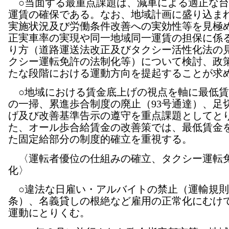
○当面する最重点課題は、減車による適正な台
運賃の確保である。なお、地域計画に盛り込ま
実施状況及び労働条件改善への実効性等を見極
正実車率の実現や同一地域同一運賃の担保に係
り方（道路運送法改正及びタクシー活性化法の
クシー運転免許の法制化等）について検討、政
たな段階における運動方向を提起することが求
○地域における賃金底上げの視点を軸に最低賃
の一掃、累進歩合制度の廃止（93号通達）、足
げ及び改善基準告示の遵守を重点課題としてと
た、オール歩合給賃金の改善策では、最低賃金
た固定給部分の制度的確立を重視する。
〈運転者優位の仕組みの確立、タクシー運転
化〉
○違法な日雇い・アルバイトの禁止（運輸規則
条）、名義貸しの根絶など雇用の正常化にむけ
運動にとりくむ。