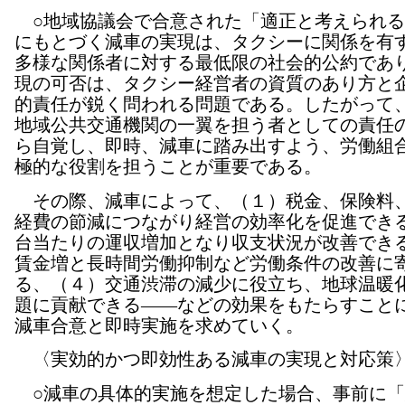
○地域協議会で合意された「適正と考えられる
にもとづく減車の実現は、タクシーに関係を有
多様な関係者に対する最低限の社会的公約であ
現の可否は、タクシー経営者の資質のあり方と
的責任が鋭く問われる問題である。したがって
地域公共交通機関の一翼を担う者としての責任
ら自覚し、即時、減車に踏み出すよう、労働組
極的な役割を担うことが重要である。
その際、減車によって、（１）税金、保険料
経費の節減につながり経営の効率化を促進でき
台当たりの運収増加となり収支状況が改善でき
賃金増と長時間労働抑制など労働条件の改善に
る、（４）交通渋滞の減少に役立ち、地球温暖
題に貢献できる――などの効果をもたらすこと
減車合意と即時実施を求めていく。
〈実効的かつ即効性ある減車の実現と対応策
○減車の具体的実施を想定した場合、事前に「