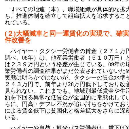
すべての地連（本）、職場組織が具体的な拡
ち、推進体制を確立して組織拡大を追求するこ
れている。
(２)大幅減車と同一運賃化の実現で、確
件改善を
ハイヤー・タクシー労働者の賃金（２７１万
調べ、08年）は、他産業労働者（５１０万円）
は２３９万円という格差が生じている。09年の
業労働者の調査結果がまだ公表されていないた
実態は明らかではないが、タクシーの賃金水準
２４３万円で、前年より28万円低下しており改
見られない。これまでも、地域別最低賃金や生
額を下回る異常な低賃金が全国的に常態化して
らに、円高・デフレ不況が追い討ちをかけてお
による賃金低下は貧困化と格差拡大をさらに深
いる。
ハイヤーや自教・観光バス労働者は、賃下げ