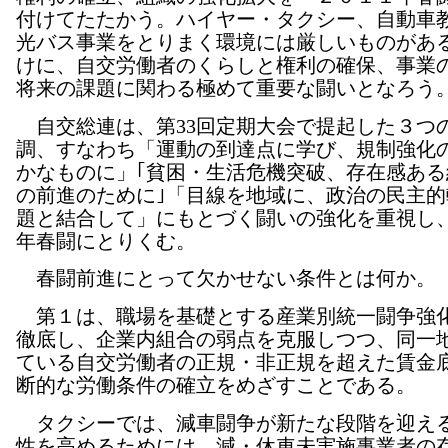
付けてたたかう。ハイヤー・タクシー、自動車
光バス事業をとりまく環境には厳しいものがあ
けに、自交労働者のくらしと権利の確保、事業
将来の課題に関わる極めて重要な闘いとなろう
自交総連は、第33回定期大会で提起した３つ
調、すなわち「運動の到達点に学び、規制強化
かなものに」｢貧困・生活危機突破、存在感ある
の前進のために｣「目線を地域に、政治の民主的
題と結合して」にもとづく闘いの強化を重視し
年春闘にとりくむ。
春闘前進にとって欠かせない条件とは何か。
第１は、職場を基礎とする産業別統一闘争強
徹底し、企業内組合の弱点を克服しつつ、同一
ている自交労働者の正規・非正規を超えた賃金
断的な労働条件の確立をめざすことである。
タクシーでは、減車闘争が新たな段階を迎え
性を高めるためには、減・休車未実施事業者の