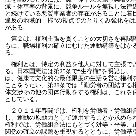
減・休車率の背景に、競争ルールを無視し法律
と続けている悪質事業者の存在があることに着目
違反の地域的一掃”の視点でのとりくみ強化をは
がある。
第２は、権利主張を貫くことの大切さを再認
もに、職場権利の確立にむけた運動構築をはか
る。
権利とは、特定の利益を他人に対して主張で
る。日本国憲法は第25条で“生存権”を明記し、
は、健康で文化的な最低限度の生活を営む権利を
ことをうたい、第28条では「勤労者の団結する
体交渉その他の団体行動をする権利は、これを
としている。
２０１１年春闘では、権利を労働者・労働組
し、運動の原動力として運用することが求めら
権利では、労働組合法にもとづく対等・平等、
関係の確立の課題を重視するとともに、労働基