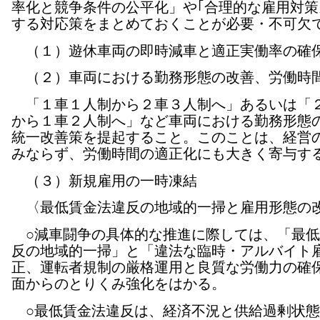
率化と競争条件の公平化」や｢合理的な雇用対策
する対応策をまとめておくことが必要・不可欠
（１）遊休車両の即時減車と適正実働率の確
（２）車両における勤務形態の改善、労働時
「１車１人制から２車３人制へ」あるいは「
から１車２人制へ」など車両における勤務形態
統一改善策を提起すること。このことは、経営
みならず、労働時間の適正化にも大きく寄与す
（３）新規雇用の一時凍結
〈最低賃金法違反の地域的一掃と雇用形態の
○減車闘争の具体的な推進に際しては、「最低
反の地域的一掃」と「違法な臨時・アルバイト
正、運転者規制の厳格運用と良質な労働力の確
面からのとりくみ強化をはかる。
○最低賃金法違反は、経済不況と供給過剰状態