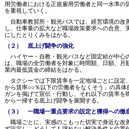
用労働者における正規雇用労働者と同一水準の
を重視していく。
自動車教習所・観光バスでは、経営環境の改
し、仕事量の拡大など職場政策要求への合意、
にしたとりくみをはかる。
（２） 底上げ闘争の強化
ハイヤー・自教・観光バスなど固定給が中心
は、職場の全労働者を対象に時間額、日額、月
業内最低賃金の締結をはかる。
タクシーでは下限賃率を一定地域ごとに設定、
から賃率○○％以下の労働者をなくそう」の具体
ガンを掲げて宣伝・行動し、それ以下の賃率を
から一掃する底上げ闘争を展開する。
（３） 一職場一重点要求の設定と獲得への徹
職場ごとに、実感のこもった切実で身近な改
ず設定し、どうしても譲れない解決条件と位置