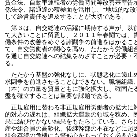
賃金法、自動車運転者の労働時間等改善基準告
係法令、諸通達の積極面を活用し、“地域的な改
して経営責任を追及することが大切である。
第３は、自交総連の活躍に期待する声が、以
て大きいことに留意し、２０１１年春闘では、
働条件の改善をめぐる諸闘争の前進をはかるこ
て、自交労働者の関心を高め、たたかう労働組
を通じ自交総連への結集をめざすことが必要・
る。
たたかう基盤の強化なしに、状態悪化に歯止
求闘争を前進させることはできない。職場組織
（本）の力量を質量ともに強化拡大し、確固た
盤を確立することは重要な課題である。
正規雇用に替わる非正規雇用労働者の拡大に
的対応の遅れは、組織拡大運動の領域を狭め、
果に結び付かない結果をもたらしている。さら
産や組合員の高齢化、後継幹部の不在などに起
組合存続の危機にも警戒心をもっておく必要が