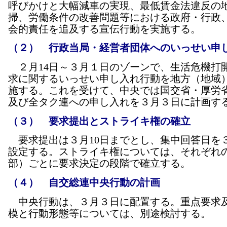
呼びかけと大幅減車の実現、最低賃金法違反の
掃、労働条件の改善問題等における政府・行政
会的責任を追及する宣伝行動を実施する。
（２） 行政当局・経営者団体へのいっせい申
２月14日～３月１日のゾーンで、生活危機打
求に関するいっせい申し入れ行動を地方（地域
施する。これを受けて、中央では国交省・厚労
及び全タク連への申し入れを３月３日に計画す
（３） 要求提出とストライキ権の確立
要求提出は３月10日までとし、集中回答日を
設定する。ストライキ権については、それぞれ
部）ごとに要求決定の段階で確立する。
（４） 自交総連中央行動の計画
中央行動は、３月３日に配置する。重点要求
模と行動形態等については、別途検討する。