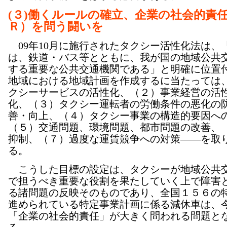
(３)働くルールの確立、企業の社会的責
Ｒ）を問う闘いを
09年10月に施行されたタクシー活性化法は、
は、鉄道・バス等とともに、我が国の地域公共
する重要な公共交通機関である」と明確に位置
地域における地域計画を作成するに当たっては
クシーサービスの活性化、（２）事業経営の活
化、（３）タクシー運転者の労働条件の悪化の
善・向上、（４）タクシー事業の構造的要因へ
（５）交通問題、環境問題、都市問題の改善、
抑制、（７）過度な運賃競争への対策――を取
る。
こうした目標の設定は、タクシーが地域公共
で担うべき重要な役割を果たしていく上で障害
る諸問題の反映そのものであり、全国１５６の
進められている特定事業計画に係る減休車は、
「企業の社会的責任」が大きく問われる問題と