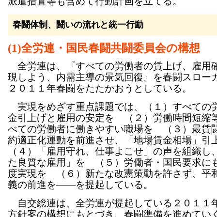
派遣措置等も含めて行動計画を立てる。
春闘体制、闘いの流れと統一行動
(1)全労連・国民春闘共闘委員会の構想
全労連は、『すべての労働者の賃上げ、雇用
現しよう、内需主導の景気回復』を春闘スロー
２０１１年春闘をたたかおうとしている。
実現をめざす重点課題では、（１）すべての
金引上げと雇用の安定を （２）労働時間短縮
べての労働者に働きやすい職場を （３）最賃
約適正化運動を前進させ、「地場賃金相場」
（４）「雇用守れ、仕事よこせ」の声を組織し
た良質な雇用」を （５）労働者・国民要求に
度実現を （６）新たな改憲策動を許さず、平
義の前進を――を提起している。
自交総連は、全労連が提起している２０１１
方針案の構想にもとづき、春闘準備を進めてい