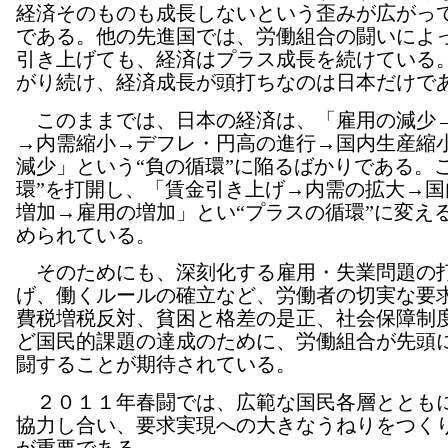
経済そのものも成長しないという歪みが広がっ
である。他の先進国では、労働組合の闘いによ
引き上げても、経済はプラス成長を続けている
がり続け、経済成長が頭打ちなのは日本だけで
このままでは、日本の経済は、「雇用の減少
→内需縮小→デフレ・円高の進行→国内生産縮
減少」という“負の循環”に陥るばかりである。
環”を打開し、「賃金引き上げ→内需の拡大→国
増加→雇用の増加」とい“プラスの循環”に変え
められている。
そのためにも、深刻化する雇用・失業問題の
げ、働くルールの確立など、労働者の切実な要
費税増税反対、貧困と格差の是正、社会保障制
ど国民的課題の達成のために、労働組合が先頭
闘することが期待されている。
２０１１年春闘では、広範な国民各層ととも
協力し合い、要求実現への大きなうねりをつく