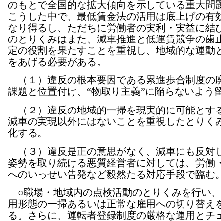
のもとで全国的な拡大傾向を示している重大問
こうした中で、最低賃金法の活用は底上げの有
なり得るし、ただちに労働者の実利・実益に結
のとりくみはまた、減車推進と低運賃競争の歯
定の役割を果たすことを重視し、地域的な運動
をあげる必要がある。
（１）違反の根本要因である累進歩合制度の
課題と位置付け、“物取り主義”に陥らないよう
（２）違反の地域的一掃を現実的に可能とす
減車の実現以外にはないことを重視したとりく
化する。
（３）違反是正の意思がなく、減車にも反対
姿勢を取り続ける悪質経営者に対しては、労働
へのいっせい告発など毅然たる対応手段で臨む
○職場・地域内の点検活動のとりくみを行い、
用形態の一掃あるいは正常な雇用への切り替え
る。さらに、運転者登録制度の厳格な運用とチ