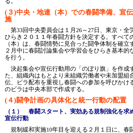
る。
(３)中央・地連（本）での春闘準備、宣
施
第33回中央委員会は１月26～27日、東京・全
ひらき２０１１年春闘方針を決定する。すべて
（本）は、春闘情勢に見合った闘争体制を確立
２月中に春闘討論集会や学習会をひらき基本的
を行う。
決起集会や宣伝行動用の「のぼり旗」を作成
た、組織内はもとより未組織労働者や未加盟組
伝、ビラ配布を重視し春闘への参加を呼びかけ
のビラは中央本部で作成する。
(４)闘争計画の具体化と統一行動の配置
（１） 春闘スタート、実効ある規制強化を求
宣伝行動
規制緩和実施10年目を迎える２月１日に、春