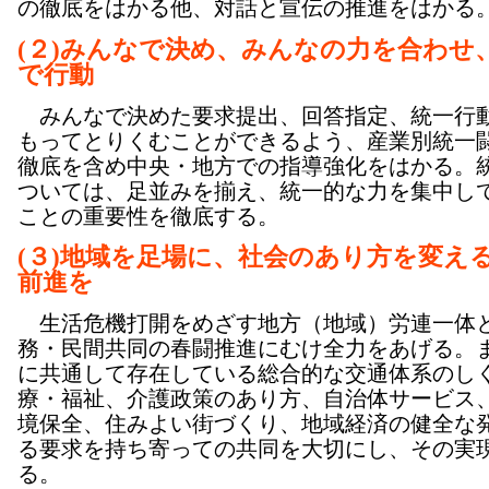
の徹底をはかる他、対話と宣伝の推進をはかる
(２)みんなで決め、みんなの力を合わせ
で行動
みんなで決めた要求提出、回答指定、統一行
もってとりくむことができるよう、産業別統一
徹底を含め中央・地方での指導強化をはかる。
ついては、足並みを揃え、統一的な力を集中し
ことの重要性を徹底する。
(３)地域を足場に、社会のあり方を変え
前進を
生活危機打開をめざす地方（地域）労連一体
務・民間共同の春闘推進にむけ全力をあげる。
に共通して存在している総合的な交通体系のし
療・福祉、介護政策のあり方、自治体サービス
境保全、住みよい街づくり、地域経済の健全な
る要求を持ち寄っての共同を大切にし、その実
る。