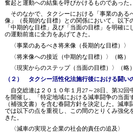
奮起と運動への結集を呼びかけるものであった
そのなかで、タクシーにおける「事業のある
像」（長期的な目標）との関係において、以下
「中期的な目標」及び「当面の目標」を明確に
の運動前進に全力をあげてきた。
〈事業のあるべき将来像（長期的な目標）〉
〈将来像への接近（中期的な目標）〉（略）
〈現実からのステップ（当面の目標）〉（略
（２） タクシー活性化法施行後における闘い
自交総連は２０１０年１月27～28日、第32回
を開催し、「特定地域における減車闘争の当面
（補強文書）を含む春闘方針を決定した。減車
では以下の点を重視し、この間のとりくみ強化
きた。
〈減車の実現と企業の社会的責任の追及〉