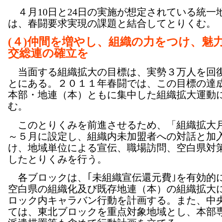
４月10日と24日の実施が想定されている統一
は、春闘要求実現の課題と結合してとりくむ。
(４)仲間を増やし、組織の力をつけ、魅
交総連の確立を
当面する組織拡大の目標は、実勢３万人を回
とにある。２０１１年春闘では、この目標の達
本部・地連（本）ともに集中した組織拡大運動
む。
このとりくみを前進させるため、「組織拡大
～５月に設定し、組織内未加盟者への対話と加
け、地域単位による宣伝、職場訪問、空白県対
したとりくみを行う。
各ブロックは、｢未組織宣伝還元費｣を有効的
空白県の組織化及び既存地連（本）の組織拡大
ロック内キャラバン行動を計画する。また、中
ては、東北ブロックを重点対象地域とし、本部