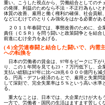
重い。こうした視点から、労働組合としてのチ
の発揮、利益のためなら不法・不正行為もいと
体質の改善、雇用と働く権利の確保、社会貢献
などにむけてのとりくみ強化をはかる必要があ
２０１１年春闘では、事態改善のために、企
責任（ＣＳＲ）を問う闘いと政策闘争とを結合
前進にむけ全力をあげる。
(４)全労連春闘と結合した闘いで、内需
への転換を
日本の労働者の賃金は、97年をピークに下が
り、この１年間を見ても23・７万円低下し、企
支払い総額は97年に比べ28兆６０００億円も減
る。円高・デフレ経済のもとで、雇用と失業問
して深刻で、完全失業率は５％という高い水準
る。
重大なことは、日本では、大企業だけが大も
一方で、労働者・国民の生活はますます苦しく