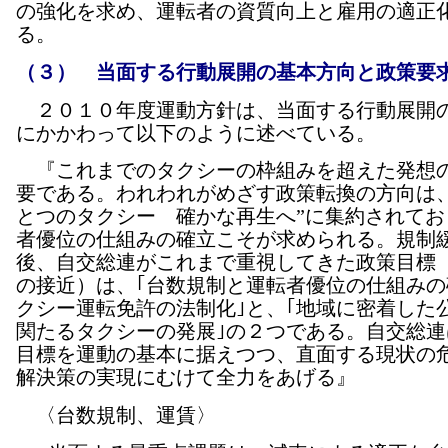
の強化を求め、運転者の資質向上と雇用の適正
る。
（３） 当面する行動展開の基本方向と政策要
２０１０年度運動方針は、当面する行動展開
にかかわって以下のように述べている。
『これまでのタクシーの枠組みを超えた発想
要である。われわれがめざす政策転換の方向は、
とつのタクシー 確かな再生へ”に集約されてお
者優位の仕組みの確立こそが求められる。規制
後、自交総連がこれまで重視してきた政策目標
の接近）は、｢台数規制と運転者優位の仕組みの
クシー運転免許の法制化｣と、｢地域に密着した
関たるタクシーの発展｣の２つである。自交総連
目標を運動の基本に据えつつ、直面する現状の
解決策の実現にむけて全力をあげる』
〈台数規制、運賃〉