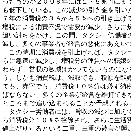
ったものが２００９年には１・８兆円にま
も低下している。この減少の引き金を引い
７年の消費税の３％から５％への引き上げ
増税による消費不況で需要が減少、さらに
追い討ちをかけ、この間、タクシー労働者
減し、多くの事業者が経営の悪化にあえい
この時期に消費税を引上げれば、タクシ
らに急速に減少し、増税分の運賃への転嫁
わらず、営収の激減はかつてないものにな
う。しかも消費税は、減収でも、税額を転
ても、赤字でも、消費税１０％分は必ず納
ばならない。多くの企業が経営を維持でき
ところまで追い込まれることが予想される
タクシー労働者には、営収の減少に加え
ら消費税分１０％を控除され、さらに生活
値上がりするという二重、三重の被害が襲