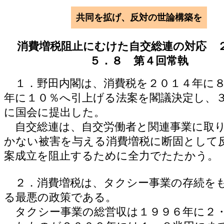
共同を拡げ、反対の世論構築を
消費増税阻止にむけた自交総連の対応 
５．８ 第４回常執
１．野田内閣は、消費税を２０１４年に８
年に１０％へ引上げる法案を閣議決定し、
に国会に提出した。
自交総連は、自交労働者と関連事業に取
かない被害を与える消費増税に断固として
案成立を阻止するために全力でたたかう。
２．消費増税は、タクシー事業の存続を
る最悪の政策である。
タクシー事業の総営収は１９９６年に２