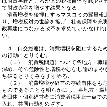
は財政再建どころか国の税収自体を減少さ
て財政赤字を増やす結果となる。
消費増税を後押しするマスコミの翼賛報
り、増税反対の世論を拡げ、社会保障を充
政再建につながる改革を求めていかなけれ
い。
４．自交総連は、消費増税を阻止するた
の行動にとりくむ。
（１） 消費税問題について各地方・職
深め、その危険性と増税やむなし論のまや
ち破るとりくみをすすめる。
（２） 消費増税が経営の存続自体をも
ものであることを明らかにし、各地方・職
者団体・個別経営者に消費増税阻止一点で
入れ、共同行動をめざす。