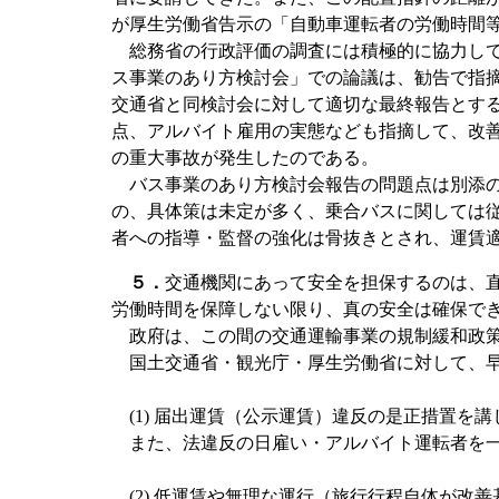
が厚生労働省告示の「自動車運転者の労働時間
総務省の行政評価の調査には積極的に協力して
ス事業のあり方検討会」での論議は、勧告で指摘
交通省と同検討会に対して適切な最終報告とす
点、アルバイト雇用の実態なども指摘して、改
の重大事故が発生したのである。
バス事業のあり方検討会報告の問題点は別添の
の、具体策は未定が多く、乗合バスに関しては
者への指導・監督の強化は骨抜きとされ、運賃
５．
交通機関にあって安全を担保するのは、
労働時間を保障しない限り、真の安全は確保で
政府は、この間の交通運輸事業の規制緩和政策
国土交通省・観光庁・厚生労働省に対して、早
(1) 届出運賃（公示運賃）違反の是正措置を講
また、法違反の日雇い・アルバイト運転者を一
(2) 低運賃や無理な運行（旅行行程自体が改