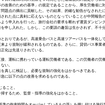
等の改善のための基準」の規定であることから、厚生労働省に
問題点の摘出に貢献した。その結果、的確な勧告がなされたに
された点に真剣に応えないものとなっていることが中間報告の
るよう申入れを行った。旅行会社の要求を断れず運賃ダンピン
善を申し入れた。しかし、この要請の趣旨は生かされず、不十
とおりであるが、高速乗合バスと高速ツアーバスを一体化して
従来より規制が緩和されるものである。さらに、貸切バス事業
適正化は先送りされている。
直接、運転に携わっている運転労働者である。この労働者の労
きない。
を真しに検証し、必要な規制の強化をはかるべきである。
急に以下の点の改善を求めるものである。
じること。
掃するため、監督・指導の強化をはかること。
善基準の拘束時間をオーバーしているもの等）を押し付ける旅