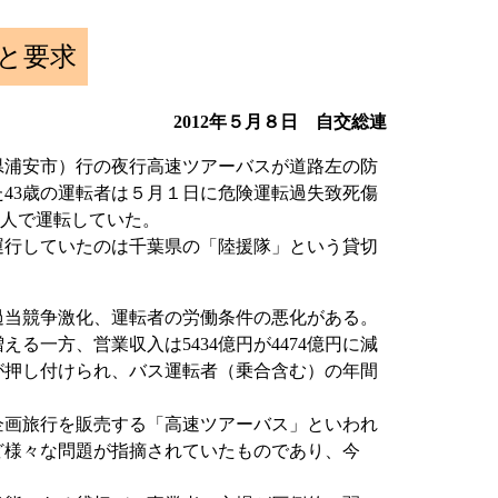
と要求
2012年５月８日 自交総連
県浦安市）行の夜行高速ツアーバスが道路左の防
43歳の運転者は５月１日に危険運転過失致死傷
１人で運転していた。
行していたのは千葉県の「陸援隊」という貸切
過当競争激化、運転者の労働条件の悪化がある。
える一方、営業収入は5434億円が4474億円に減
が押し付けられ、バス運転者（乗合含む）の年間
画旅行を販売する「高速ツアーバス」といわれ
ど様々な問題が指摘されていたものであり、今