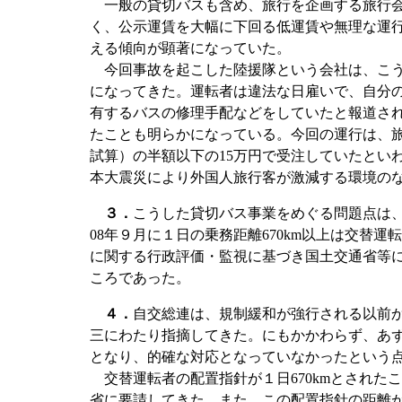
一般の貸切バスも含め、旅行を企画する旅行会
く、公示運賃を大幅に下回る低運賃や無理な運
える傾向が顕著になっていた。
今回事故を起こした陸援隊という会社は、こう
になってきた。運転者は違法な日雇いで、自分
有するバスの修理手配などをしていたと報道さ
たことも明らかになっている。今回の運行は、旅行
試算）の半額以下の15万円で受注していたとい
本大震災により外国人旅行客が激減する環境の
３．
こうした貸切バス事業をめぐる問題点は、
08年９月に１日の乗務距離670km以上は交替
に関する行政評価・監視に基づき国土交通省等に
ころであった。
４．
自交総連は、規制緩和が強行される以前
三にわたり指摘してきた。にもかかわらず、あ
となり、的確な対応となっていなかったという
交替運転者の配置指針が１日670kmとされた
省に要請してきた。また、この配置指針の距離