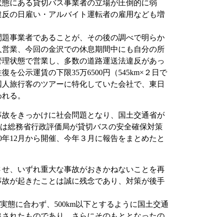
態にある貸切バス事業者の立場が圧倒的に弱
違反の日雇い・アルバイト運転者の雇用なども増
題事業者であることが、その後の調べで明らか
人営業、今回の金沢での休息期間中にも自分の所
管理状態で営業し、多数の道路運送法違反があっ
示運賃の下限35万6500円（545km×２日で
国人旅行客のツアーに特化していた会社で、東日
われる。
事故をきっかけに社会問題となり、国土交通省が
月には総務省行政評価局が貸切バスの安全確保対策
年12月から開催、今年３月に報告をまとめたと
させ、いずれ重大な事故がおきかねないことを再
事故が起きたことは誠に残念であり、対策が後手
態に合わず、500km以下とするように国土交通
出されたものであり、さらにそのもととなったの