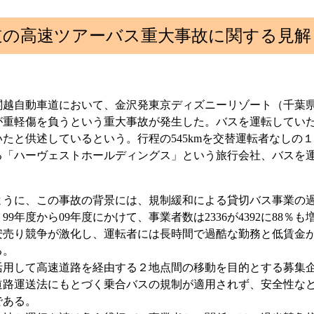
道の高速ツアーバス重大事故に関する見解
の関越自動車道において、金沢発東京ディズニーリゾート（千葉
が重軽傷を負うという重大事故が発生した。バスを運転していた
たと供述しているという。行程の545kmを交替運転者なしの
「ハーヴェストホールディングス」という旅行会社、バスを運
ように、この事故の背景には、規制緩和による貸切バス事業の
年度から09年度にかけて、事業者数は2336が4392に88％も増
安売り競争が激化し、運転者には長時間で過酷な勤務と低賃金
る。
用して高速道路を経由する２地点間の移動を目的とする募集企
道路運送法にもとづく乗合バスの規制が適用されず、安全性な
である。