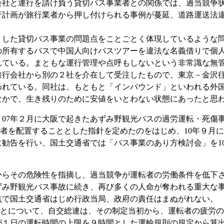
社と運行を請け負う貸切バス事業者との関係では、過当競争状
行計画が旅行業者から押し付けられる事例が蔓延、道路運送法
した貸切バス事業の問題点をことごとく体現しているような問
の所有するバスで中国人向けバスツアーを違法な名義借りで個
れている。まともな運行管理や点呼もしないという非常識な無
会社から別の２社を介在して受注したもので、東京－金沢往復を公
われている。同社は、もともと「インバウンド」といわれる外
なかで、生き残りのために安値をいとわない状態にあったと思
07年２月に大阪で起きたあずみ野観光バスの過労運転・死傷
運転者を配置することとした指針を定めたのをはじめ、10年９
勧告を行い、国土交通省では「バス事業のあり方検討会」を10
からその危険性を指摘し、過当競争が運転者の労働条件を低下
ずみ野観光バス事故に続き、再び多くの人命が奪われる重大な
点で国土交通省はじめ行政当局、政府の責任はまぬがれない。
ことについて、自交総連は、その制定当初から、運転者の疲労の実
が１日の運転時間の上限を９時間とした運輸規則の規定から算