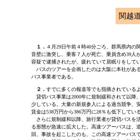
関越
１．
４月29日午前４時40分ごろ、群馬県内
音壁に激突し、乗客７人が死亡、乗員含め39人
容疑で逮捕されたが、疲れていて居眠りをしてい
バスのツアーを企画したのは大阪に本社がある
バス事業者である。
２．
すでに多くの報道等でも指摘されている
貸切バス事業は2000年に規制緩和されて以降、99
少している。大量の新規参入による過当競争、
賃金は538万円から386万円に28％も低下してい
さらに規制緩和以降、旅行業者が貸切バスを活
る形態が急速に拡大した。高速ツアーバスは、
回、事故を起こしたのも、この高速ツアーバス