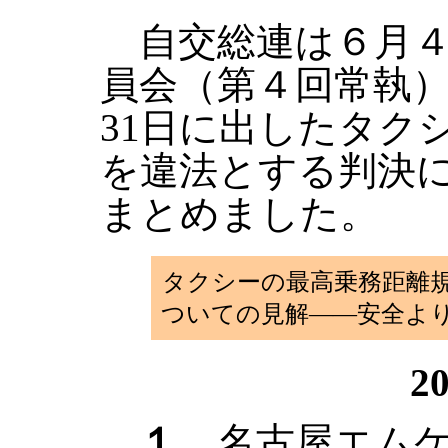
自交総連は６月４
員会（第４回常執
31日に出したタク
を違法とする判決
まとめました。
タクシーの最高乗務距離
ついての見解――安全よ
2
１．
名古屋エム