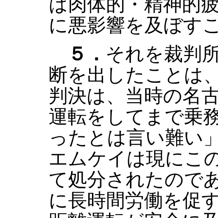
は肉体的・精神的
に悪影響を及ぼす
５．
それを裁判
断を出したことは
判決は、当時の名
運転をしてまで乗
ったとは言い難い
エムケイは現にこ
て処分されたので
に長時間労働を促