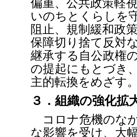
偏重、公共政策軽
いのちとくらしを
阻止、規制緩和政
保障切り捨て反対
継承する自公政権
の提起にもとづき
主的転換をめざす
３．組織の強化拡
コロナ危機のなか
な影響を受け、大