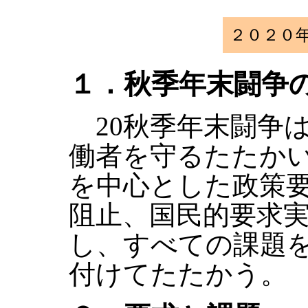
２０２０
１．秋季年末闘争
20秋季年末闘争
働者を守るたたか
を中心とした政策
阻止、国民的要求
し、すべての課題
付けてたたかう。