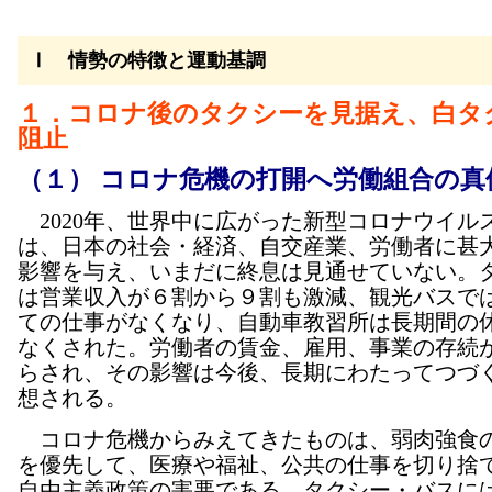
Ⅰ 情勢の特徴と運動基調
１．コロナ後のタクシーを見据え、白タ
阻止
（１） コロナ危機の打開へ労働組合の真
2020年、世界中に広がった新型コロナウイル
は、日本の社会・経済、自交産業、労働者に甚
影響を与え、いまだに終息は見通せていない。
は営業収入が６割から９割も激減、観光バスで
ての仕事がなくなり、自動車教習所は長期間の
なくされた。労働者の賃金、雇用、事業の存続
らされ、その影響は今後、長期にわたってつづ
想される。
コロナ危機からみえてきたものは、弱肉強食
を優先して、医療や福祉、公共の仕事を切り捨
自由主義政策の害悪である。タクシー・バスに