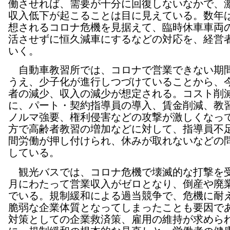
働させれば、需要が十分に回復しないなかで、
収入低下が起こることは目に見えている。数年
想されるコロナ危機を見据えて、臨時休車車両
活させずに恒久減車にするなどの対応を、経営
いく。
自動車教習所では、コロナで営業できない期
うえ、少子化が進行しつづけていることから、
者の減少、収入の減少が想定される。コスト削
に、パート・契約指導員の導入、賃金削減、教
ノルマ強要、権利侵害などの攻撃が激しくなっ
方で高齢者教習の増加などに対して、指導員不
間労働が押し付けられ、休みが取れないなどの
している。
観光バスでは、コロナ危機で壊滅的な打撃を
月にわたって営業収入がゼロとなり、倒産や廃
でいる。規制緩和による過当競争で、危機に耐
脆弱な企業体質となってしまったことも要因で
対策としての企業救済策、雇用の維持が求めら