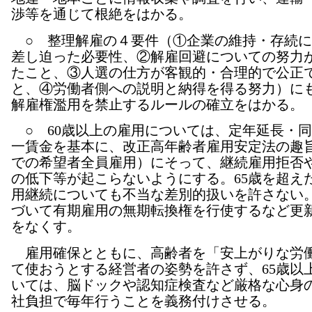
渉等を通じて根絶をはかる。
○ 整理解雇の４要件（①企業の維持・存続に
差し迫った必要性、②解雇回避についての努力
たこと、③人選の仕方が客観的・合理的で公正
と、④労働者側への説明と納得を得る努力）に
解雇権濫用を禁止するルールの確立をはかる。
○ 60歳以上の雇用については、定年延長・
一賃金を基本に、改正高年齢者雇用安定法の趣旨
での希望者全員雇用）にそって、継続雇用拒否
の低下等が起こらないようにする。65歳を超え
用継続についても不当な差別的扱いを許さない
づいて有期雇用の無期転換権を行使するなど更
をなくす。
雇用確保とともに、高齢者を「安上がりな労
て使おうとする経営者の姿勢を許さず、65歳以
いては、脳ドックや認知症検査など厳格な心身
社負担で毎年行うことを義務付けさせる。