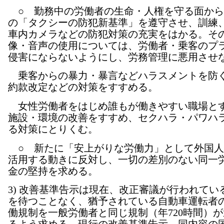
○ 勤務中の労働者の生命・人権を守る面から
の「タクシーの防犯新基準」を遵守させ、訓練
車内カメラなどの防犯対策の充実をはかる。そ
像・音声の使用については、労働者・乗客のプ
侵害にならないようにし、労務管理に悪用させ
乗客からの暴力・暴言などハラスメントを防
約款改定などの対策をすすめる。
女性労働者をはじめ誰もが働きやすい職場と
施設・環境の改善をすすめ、セクハラ・パワハ
る対策にとりくむ。
○ 新たに「安上がりな労働力」として外国人
活用する動きに反対し、一切の差別のない同一
金の堅持を求める。
3) 改善基準告示は現在、改正審議が行われてい
を待つことなく、猶予されている自動車運転者
働規制を一般労働者と同じ規制（年720時間）