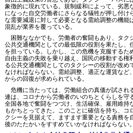
象徴的に現れている。規制緩和によって、劣悪
になった自交労働者にさらなる犠牲が押し付け
な需要減退に対して必要となる需給調整の機能
混乱が業界を覆っている。
困難ななかでも、労働者の奮闘もあり、タク
公共交通機関としての最低限の役割を果たし、
を担っている。しかし、この危機を克服するた
自由主義の失敗を乗り越え、国民の移動する権
る公共交通機関としてのタクシーの役割が改め
なければならない。需給調整、適正な運賃など
からの回復が求められている。
危機に当たっては、労働組合の真価が試され
連は、コロナから労働者のいのちとくらしを守
全国各地で奮闘をつづけ、生活確保、雇用維持
もかちとってきた。このことに確信を持ち、コ
クシーを見据えて、ますます重要となる責務を
後のたたかいをすすめていかなければならない