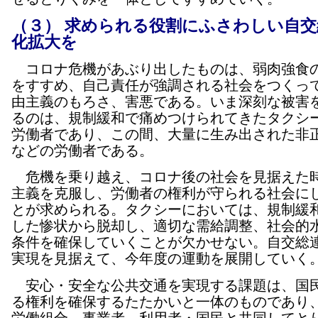
（３） 求められる役割にふさわしい自
化拡大を
コロナ危機があぶり出したものは、弱肉強食
をすすめ、自己責任が強調される社会をつくっ
由主義のもろさ、害悪である。いま深刻な被害
るのは、規制緩和で痛めつけられてきたタクシ
労働者であり、この間、大量に生み出された非
などの労働者である。
危機を乗り越え、コロナ後の社会を見据えた
主義を克服し、労働者の権利が守られる社会に
とが求められる。タクシーにおいては、規制緩
した惨状から脱却し、適切な需給調整、社会的
条件を確保していくことが欠かせない。自交総
実現を見据えて、今年度の運動を展開していく
安心・安全な公共交通を実現する課題は、国
る権利を確保するたたかいと一体のものであり
労働組合、事業者、利用者・国民と共同してと