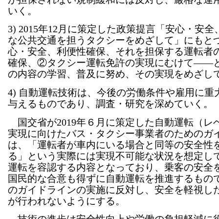
いく。
3) 2015年12月に策定した政策提言「安心・安
な公共交通を担うタクシーをめざして」にもと
心・安全、利便性確保、それを担保する運転者
確保、②タクシー運転免許の実現にむけて――
の内容の学習、普及に努め、その実現をめざし
4) 自動運転技術は、今後の労働条件や雇用に重
与えるものであり、調査・研究を深めていく。
国交省が2019年６月に策定した自動運転（レ
実現に向けたバス・タクシー事業者のためのガ
は、「運転者が車内にいる場合と同等の安全性
る」という実際には実現不可能な状況を想定し
運転を容認する内容となっており、乗客の安全
国民的な合意も得ずに自動運転を推進するもの
のガイドラインの実施に反対し、安全を軽視し
が行われないようにする。