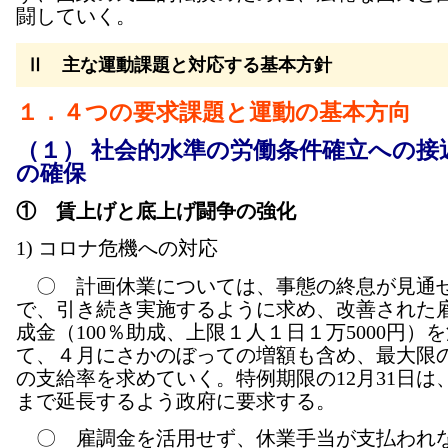
闘していく。
Ⅱ 主な運動課題と対応する基本方針
１．４つの要求課題と運動の基本方向
（１） 社会的水準の労働条件確立への接
の確保
① 賃上げと底上げ闘争の強化
1) コロナ危機への対応
〇 計画休業については、事態の終息が見通
で、引き続き実施するように求め、改善された
成金（100％助成、上限１人１日１万5000円）
て、４月にさかのぼっての増額も含め、最大限
の支給率を求めていく。特例期限の12月31日は
まで延長するよう政府に要求する。
〇 雇調金を活用せず、休業手当が支払われ