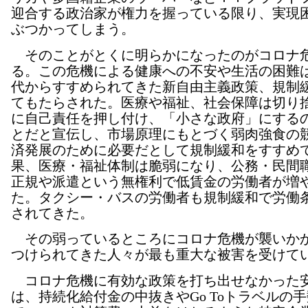
迎合する政治家が権力を握っている限り、実現
ぶつかってしまう。
そのことがとくに明らかになったのがコロナ
る。この危機による健康への不安や生活の困難は、
代からすすめられてきた新自由主義政策、規制
てもたらされた。医療や福祉、社会保障は切り
に自己責任を押し付け、「小さな政府」にする
とだと宣伝し、市場原理にもとづく弱肉強食の
済発展のために必要だとして規制緩和をすすめ
果、医療・福祉体制は脆弱になり、公務・民間
正規や派遣という無権利で低賃金の労働者が増
た。タクシー・バスの労働者も規制緩和で労働
されてきた。
その弱っているところにコロナ危機が襲いか
つけられてきた人々が最も重大な被害を受けて
コロナ危機に有効な政策を打ち出せなかった
は、持続化給付金の中抜きやGo Toトラベルの