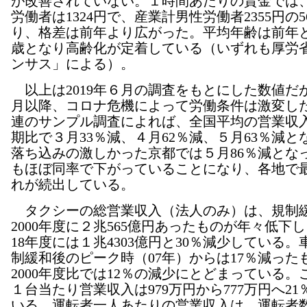
が改善されていない。１時間あたりの賃金では
労働者は1324円で、産業計男性労働者2355円の
り、格差は前年より広がった。平均年齢は前年と同
歳となり高齢化が定着している（いずれも厚労
ンサス」による）。
以上は2019年６月の調査をもとにした数値だが
月以降、コロナ危機によって労働条件は激変し
連のサンプル調査によれば、全国平均の営業収
期比で３月33％減、４月62％減、５月63％減と
落ち込みの激しかった京都では５月86％減とな
もほぼ同率で下がっていることになり、各地で
れが続出している。
タクシーの総営業収入（法人のみ）は、規制
2000年度に２兆565億円あったものが年々低下
18年度には１兆4303億円と30％減少している
制緩和後のピーク時（07年）からは17％減った
2000年度比では12％の減少にとどまっている。
１台当たり営業収入は979万円から777万円へ2
いる。運転者一人あたりの営業収入は、運転者