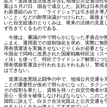
拡大・道路運送法改悪を含む地域公共交通活性
案は５月27日、国会で成立した。反対は日本共
わ新選組のみで、「ライドシェアは引き続き導
いこと」などの附帯決議がつけられた。最後ま
いた自交総連のとりくみは、将来の法律の見直
ず生きてくるものである。
今後は、審議の中で明らかになった矛盾点や
ふまえ、運用面での規制強化を求め、実際に無
用有償運送を実施させないとりくみが必要とな
今国会で同時に改悪された国家戦略特区法（ス
ィ法）も使って、特区でライドシェア解禁につ
用有償旅客運送が行われるおそれもあり、警戒
はできない。
道運法改悪阻止闘争の中で、地域公共交通を
ことの重要性が改めて明らかになった。タクシ
その役割を果たし、資格を持った自交労働者が
安心・安全を確保しなければならない。このこ
国民に訴えて、白タク合法化阻止と公共交通を
せるとりくみを一体としてすすめていく。