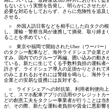
為については、道路運送法の枠外におかれて監
もないという実態を告発し、明らかにさせたが
必要な対応をしておらず、さらに危険性を追及
させる。
○ 外国人訪日客などを相手にした白タクの根
し、運輸・警察当局が連携して摘発、取り締ま
ることを求めていく。
○ 東京や福岡で開始されたUber（ウーバー
のタクシー配車など、海外ライドシェア企業と
すみ、国内でのグループ再編、囲い込みの動き
ている。新たに生じてくる手数料負担の運転者
許さず、ライドシェア導入の足掛かりとされて
のみこまれるおそれには警鐘を鳴らし、海外ラ
企業との安易な提携には反対する。
○ ライドシェアへの対抗策、利用者利便向上
して、スマホ配車アプリの活用やクレジットカ
どの創意工夫をタクシー事業者が行うことは当
が、その際、新たな運転者負担や賃金に悪影響