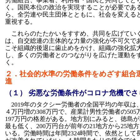
く。国民本位の政治を実現することが必要であ
ら、全労連や民主団体とともに、社会を変える
重視する。
これらのたたかいをすすめ、共同を広げてい
は、自交総連の主体的な力量の強化が不可欠で
こそ組織的後退に歯止めをかけ、組織の強化拡
し、多くの労働者とのつながりを広げた運動を
く。
２．社会的水準の労働条件をめざす組合
進
（１） 劣悪な労働条件がコロナ危機でさ
2019年のタクシー労働者の全国平均の年収は
４万円増の308万円で、産業計男性労働者の505
197万円の格差がある。地方別にみると、徳島が2
最も低く、200万円台が前年の21地方から25地
いる。労働時間は年間2324時間で、依然として