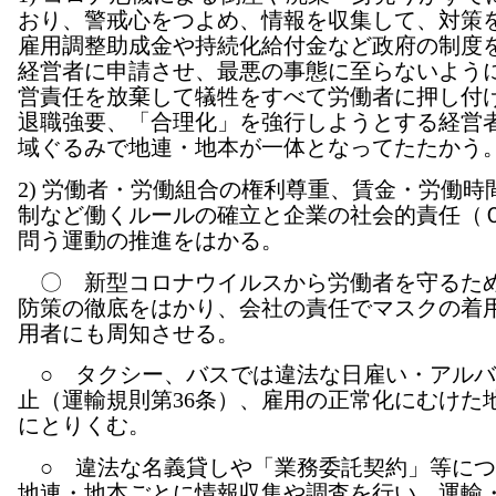
おり、警戒心をつよめ、情報を収集して、対策
雇用調整助成金や持続化給付金など政府の制度
経営者に申請させ、最悪の事態に至らないよう
営責任を放棄して犠牲をすべて労働者に押し付
退職強要、「合理化」を強行しようとする経営
域ぐるみで地連・地本が一体となってたたかう
2) 労働者・労働組合の権利尊重、賃金・労働時
制など働くルールの確立と企業の社会的責任（
問う運動の推進をはかる。
〇 新型コロナウイルスから労働者を守るた
防策の徹底をはかり、会社の責任でマスクの着
用者にも周知させる。
○ タクシー、バスでは違法な日雇い・アルバ
止（運輸規則第36条）、雇用の正常化にむけた
にとりくむ。
○ 違法な名義貸しや「業務委託契約」等につ
地連・地本ごとに情報収集や調査を行い、運輸