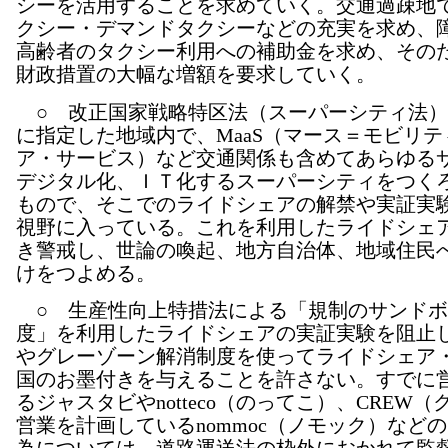
シーを活用することを求めていく。交通過疎地
クシー・デマンドタクシーなどの充実を求め、
高齢者のタクシー利用への補助金を求め、その
財政措置の大幅な増額を要求していく。
○ 改正国家戦略特区法（スーパーシティ法）
に指定した地域内で、MaaS（マース＝モビリ
ア・サービス）など交通関係も含めてあらゆる
デジタル化、ＩＴ化するスーパーシティをつく
もので、そこでのライドシェアの解禁や実証実
視野に入っている。これを利用したライドシェ
き警戒し、世論の喚起、地方自治体、地域住民
けをつよめる。
○ 生産性向上特措法による「規制のサンドボ
度」を利用したライドシェアの実証実験を阻止し
やグレーゾーン解消制度を使ってライドシェア
国のお墨付きを与えることを許さない。すでに
るジャスタビやnotteco（のってこ）、CREW
営業を計画しているnommoc（ノモック）など