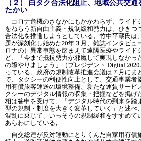
（２） 白タク合法化阻止、地域公共交通
たかい
コロナ危機のさなかにもかかわらず、ライド
をねらう新自由主義・規制緩和勢力は、ひきつ
合法化を推進しようとしている。竹中平蔵氏は
題が深刻化し始めた20年３月、雑誌インタビュ
ロナの）異常事態を踏まえて遠隔医療やライド
ど、「今まで抵抗勢力が邪魔して実現しなかっ
の際やりましょう」（プレジデント Digital 2020.
っている。政府の規制改革推進会議は７月にま
で、タクシーの利便性向上として、交通事業者
用有償旅客運送の環境整備、新たな運賃サービ
クシーのデジタル情報の収集・把握などを掲げ
相は答申を受けて、「デジタル時代の到来を踏
型の規制・制度を大きく変革していく」と述べ
混乱に乗じて、いっそうの規制緩和をすすめて
あらわにしている。
自交総連が反対運動にとりくんだ自家用有償