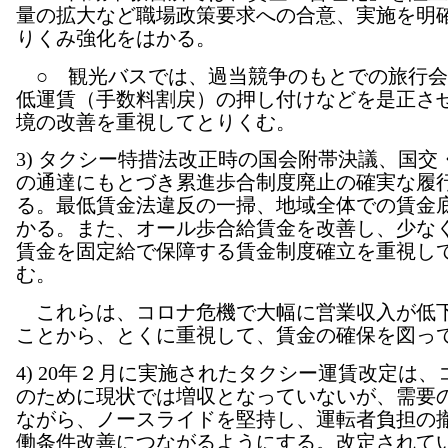
量の拡大など職場政策要求への合意、実施を明
りくみ強化をはかる。
○ 観光バスでは、過当競争のもとでの旅行会
低運賃（手数料割戻）の押し付けなどを是正さ
境の改善を重視してとりくむ。
3) タクシー特措法改正時の国会附帯決議、国交
の通達にもとづき累進歩合制度廃止の確実な履
る。最低賃金法違反の一掃、地域全体での賃金
かる。また、オール歩合給賃金を改善し、少な
賃金を固定給で保障する賃金制度確立を重視し
む。
これらは、コロナ危機で大幅に営業収入が低
ことから、とくに重視して、賃金の確保を図っ
4) 20年２月に実施されたタクシー運賃改定は、
のために現状では増収となっていないが、需要
ながら、ノースライドを堅持し、運転者負担の
働条件改善につながるようにする。改定されて