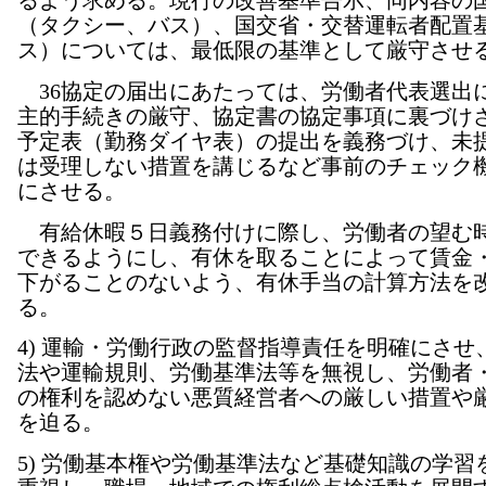
るよう求める。現行の改善基準告示、同内容の
（タクシー、バス）、国交省・交替運転者配置
ス）については、最低限の基準として厳守させ
36協定の届出にあたっては、労働者代表選出
主的手続きの厳守、協定書の協定事項に裏づけ
予定表（勤務ダイヤ表）の提出を義務づけ、未
は受理しない措置を講じるなど事前のチェック
にさせる。
有給休暇５日義務付けに際し、労働者の望む
できるようにし、有休を取ることによって賃金
下がることのないよう、有休手当の計算方法を
る。
4) 運輸・労働行政の監督指導責任を明確にさせ
法や運輸規則、労働基準法等を無視し、労働者
の権利を認めない悪質経営者への厳しい措置や
を迫る。
5) 労働基本権や労働基準法など基礎知識の学習