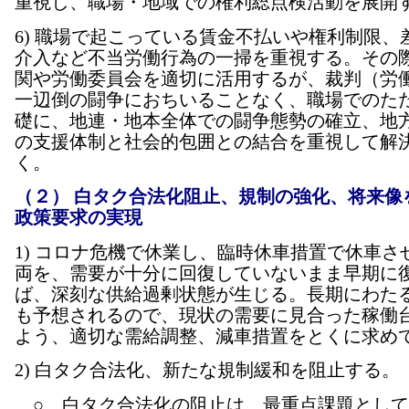
重視し、職場・地域での権利総点検活動を展開
6) 職場で起こっている賃金不払いや権利制限、
介入など不当労働行為の一掃を重視する。その
関や労働委員会を適切に活用するが、裁判（労
一辺倒の闘争におちいることなく、職場でのた
礎に、地連・地本全体での闘争態勢の確立、地
の支援体制と社会的包囲との結合を重視して解
く。
（２） 白タク合法化阻止、規制の強化、将来像
政策要求の実現
1) コロナ危機で休業し、臨時休車措置で休車さ
両を、需要が十分に回復していないまま早期に
ば、深刻な供給過剰状態が生じる。長期にわた
も予想されるので、現状の需要に見合った稼働
よう、適切な需給調整、減車措置をとくに求め
2) 白タク合法化、新たな規制緩和を阻止する。
○ 白タク合法化の阻止は、最重点課題として