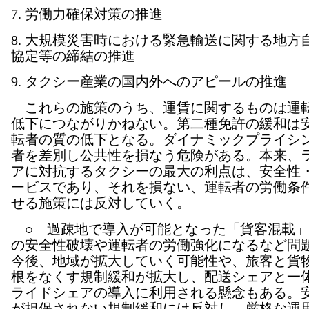
7. 労働力確保対策の推進
8. 大規模災害時における緊急輸送に関する地方
協定等の締結の推進
9. タクシー産業の国内外へのアピールの推進
これらの施策のうち、運賃に関するものは運
低下につながりかねない。第二種免許の緩和は
転者の質の低下となる。ダイナミックプライシ
者を差別し公共性を損なう危険がある。本来、
アに対抗するタクシーの最大の利点は、安全性
ービスであり、それを損ない、運転者の労働条
せる施策には反対していく。
○ 過疎地で導入が可能となった「貨客混載」
の安全性破壊や運転者の労働強化になるなど問
今後、地域が拡大していく可能性や、旅客と貨
根をなくす規制緩和が拡大し、配送シェアと一
ライドシェアの導入に利用される懸念もある。
が担保されない規制緩和には反対し、厳格な運