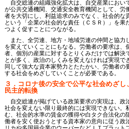
自交総連の組織強化拡大は、自交産業におい
が公共交通機関、交通安全教育機関として、労
者を大切にし、利益追求のみでなく、社会的な
という「企業の社会的な責任（ＣＳＲ）」を果
つよく促すことにつながる。
また、全労連、地方・地域労連の仲間と協力
を変えていくことにもなる。労働者の要求は、
者、個別の産業に対するとりくみだけでは解決
とが多く、政治のしくみを変えなければ実現で
同して強大な資本家勢力とたたかい、労働者の
する社会をめざしていくことが必要である。
３．コロナ後の安全で公平な社会めざし
民主的転換
自交総連が掲げている政策要求の実現は、政
社会を変えない限り最終的には実現できない。
む、社会的水準の賃金の獲得や白タク合法化の
働者を安く使おうとする資本家の意向に従う政
リカや多国籍企業のウーバーなどＩＴプラット