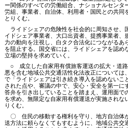
ー関係のすべての労働組合、ナショナルセンタ
労組、事業者、自治体、利用者・国民との共同
とりくむ。
ライドシェアの危険性を社会的に周知させ、
イドシェア事業者、大口出資者、提携事業者、
力の動向を注視し、白タク合法化につながるあ
を阻止する。国交省には、ライドシェアを認め
立場の堅持を求めていく。
○ 成立した自家用有償旅客運送の拡大・道路
悪を含む地域公共交通活性化法改正については
で「ライドシェアは引き続き導入を認めないこ
された点や、審議の中で、安心・安全を第一に
答弁を引き出していることを踏まえ、運用面で
を求め、無限定な自家用有償運送が実施されな
りくむ。
〇 住民の移動する権利を守り、地方自治体
送方法に頼らなくてもすむように、地域公共交