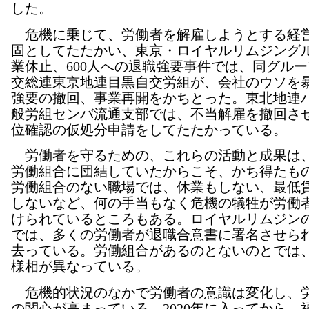
した。
危機に乗じて、労働者を解雇しようとする経
固としてたたかい、東京・ロイヤルリムジング
業休止、600人への退職強要事件では、同グル
交総連東京地連目黒自交労組が、会社のウソを
強要の撤回、事業再開をかちとった。東北地連
般労組センバ流通支部では、不当解雇を撤回さ
位確認の仮処分申請をしてたたかっている。
労働者を守るための、これらの活動と成果は
労働組合に団結していたからこそ、かち得たも
労働組合のない職場では、休業もしない、最低
しないなど、何の手当もなく危機の犠牲が労働
けられているところもある。ロイヤルリムジン
では、多くの労働者が退職合意書に署名させら
去っている。労働組合があるのとないのとでは
様相が異なっている。
危機的状況のなかで労働者の意識は変化し、
の関心が高まっている。2020年に入ってから、