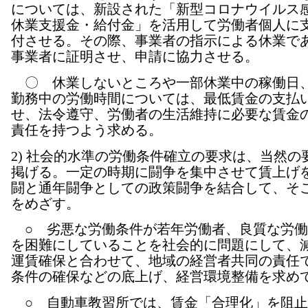
については、新設された「新型コロナウイルス
休業支援金・給付金」を活用して労働者個人に
付させる。その際、事業者の指示による休業で
事業者に証明させ、申請に協力させる。
〇 休業しないところや一部休業中の稼働日
勤務中の労働時間については、最低賃金の支払
せ、法令遵守、労働者の生活維持に必要な賃金
責任を持つよう求める。
2) 社会的水準の労働条件確立の要求は、当然の
掲げる。一定の時期に闘争を集中させて賃上げ
闘と通年闘争としての政策闘争を結合して、そ
をめざす。
○ 劣悪な労働条件が若年労働者、良質な労働
を困難にしていることを社会的に問題にして、
運賃確保と合わせて、地域の経営者共同の責任
条件の確保などの底上げ、経営環境整備を求め
○ 自動車教習所では、賃金「合理化」を阻止