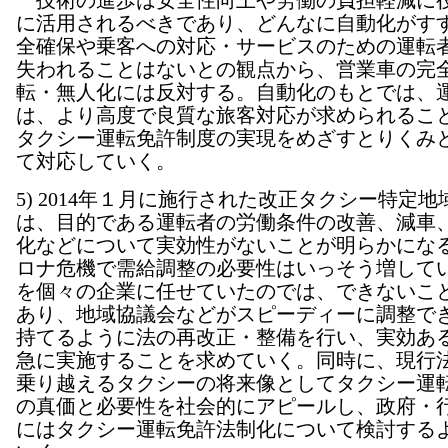
技術の進歩は安全性向上や労働の負担軽減に
に活用されるべきであり、どんなに自動化がす
全確保や乗客への対応・サービスのための運転
失われることはないとの観点から、営業車の完
転・無人化には反対する。自動化のもとでは、
は、より高度で良質な旅客対応が求められるこ
タクシー運転免許制度の実現をめざすとりくみ
て対応していく。
5) 2014年１月に施行された改正タクシー特定
は、目的である運転者の労働条件の改善、減車
化などについて実効性がないことが明らかにな
ロナ危機で需給調整の必要性はいっそう増して
を個々の企業に任せていたのでは、できないこ
あり、地域協議会などがスピーディーに調整で
持てるように法の再改正・整備を行い、実効あ
急に実施することを求めていく。同時に、現行
乗り越えるタクシーの将来像としてタクシー運
の真価と必要性を社会的にアピールし、政府・
にはタクシー運転免許法制化について検討する