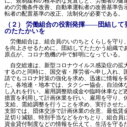
に、規制緩和の根本的な見直しと、労働者の健
めの労働条件改善、自動車運転者の改善基準告
転者の配置基準の改正、法制化が必要である。
（２） 労働組合の役割発揮――団結して
のたたかいを
労働組合は、組合員のいのちとくらしを守り
を向上させるために、団結してたたかう組織で
原点が、コロナ危機の中で鮮明になっている。
自交総連は、新型コロナウイルス感染症の拡
するのと同時に、国交省・厚労省へ申し入れ、
請でもコロナ対策の強化を求め、迅速に情報を
た。各地連・地本では、タクシー協会、自治体
し入れを行い、雇用調整助成金や臨時休車など
措置を利用して計画休業を行い、雇用を守り、
支給、需給調整を行うことを求め、実行させた
支部では、団体交渉で計画休業の合意、最低賃
足切り減額、特別手当などをかちとり、組合員
資金貸付制度などの情報を伝えて、生活を守る