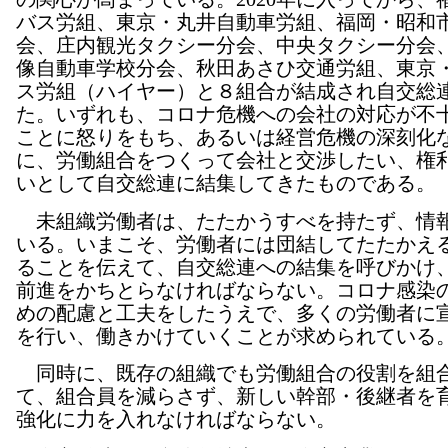
バス労組、東京・丸井自動車労組、福岡・昭和
会、庄内観光タクシー分会、中央タクシー分会
像自動車学校分会、秋田あさひ交通労組、東京
ス労組（ハイヤー）と８組合が結成され自交総
た。いずれも、コロナ危機への会社の対応が不
ことに怒りをもち、あるいは経営危機の深刻化
に、労働組合をつくって会社と交渉したい、権
いとして自交総連に結集してきたものである。
未組織労働者は、たたかうすべを持たず、情
いる。いまこそ、労働者には団結してたたかえ
ることを伝えて、自交総連への結集を呼びかけ
前進をかちとらなければならない。コロナ感染
めの配慮と工夫をしたうえで、多くの労働者に
を行い、働きかけていくことが求められている
同時に、既存の組織でも労働組合の役割を組
て、組合員を減らさず、新しい幹部・後継者を
強化に力を入れなければならない。