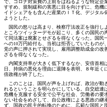
で、コロナ対策費の上前をはねるような特定企
すすめ、規制緩和の害悪に目を向けずに、危機
イドシェアをも含んだ産業のＩＴ化、デジタル
ようとした。
国民の怒りは高まり、検察庁法改正を強行し
ところツイッターデモが起こり、多くの国民の
て同法案は廃案とせざるを得なくなった。国民
への10万円給付も、当初は拒否していたものが
党の声に押されて実現し、雇用調整助成金の改
ざるを得なくなった。
内閣支持率が大きく低下するなか、安倍首相は
日、持病の悪化を理由に退陣を表明、８年近く
倍政権が終了した。
このことは、国民が声を上げれば、政治が動
れるということを明らかにしている。自交総連
危機を克服する安全で公平な社会、労働者の要
ない社会をめざして、自公政権による悪政の継
ず、国政の民主的転換のために、広範な国民と