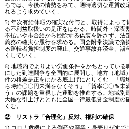
ろでは、今後の情勢をみて、適時適切な運賃改
れるよう求めていく。
5) 年次有給休暇の確実な付与と、取得によって
る不利益取扱いの是正をはかる。時間外・深夜
不払いや歩合給から控除する偽装を許さず、法
義務の確実な履行を求める。国会附帯決議で指
る運転者負担制度の廃止、交通事故弁済金、罰
くしていく。
6) 地域内でよりよい労働条件をかちとっている
にした到達闘争を全国的に展開し、地方（地域
件の格差是正をはかる底上げにとりくむ。「職
ら時給〇〇円未満をなくそう」「賃率〇〇％未
う」の課題を重視した運動を推進する。地域別
大幅な引上げとともに全国一律最低賃金制度の
くむ。
② リストラ「合理化」反対、権利の確保
1) コロナ危機による倒産や廃業・身売りがすで