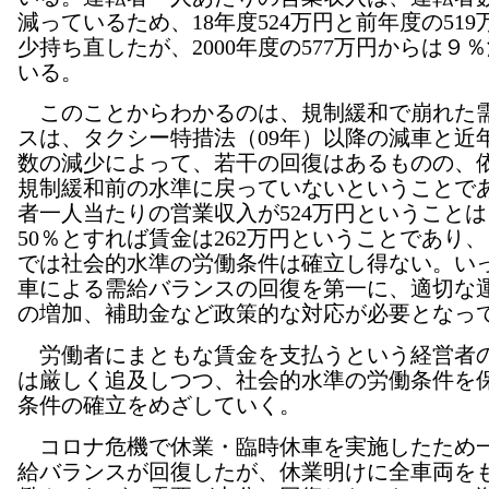
減っているため、18年度524万円と前年度の51
少持ち直したが、2000年度の577万円からは９
いる。
このことからわかるのは、規制緩和で崩れた
スは、タクシー特措法（09年）以降の減車と近
数の減少によって、若干の回復はあるものの、
規制緩和前の水準に戻っていないということで
者一人当たりの営業収入が524万円ということ
50％とすれば賃金は262万円ということであり
では社会的水準の労働条件は確立し得ない。い
車による需給バランスの回復を第一に、適切な
の増加、補助金など政策的な対応が必要となっ
労働者にまともな賃金を支払うという経営者
は厳しく追及しつつ、社会的水準の労働条件を
条件の確立をめざしていく。
コロナ危機で休業・臨時休車を実施したため
給バランスが回復したが、休業明けに全車両を