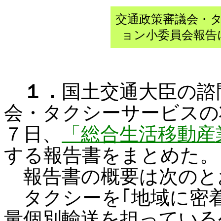
交通政策審議会・
ョン小委員会報告
１．
国土交通大臣の諮
会・タクシーサービスの
７日、
「総合生活移動産
する報告書をまとめた。
報告書の概要は次のと
タクシーを｢地域に密
量個別輸送を担っている