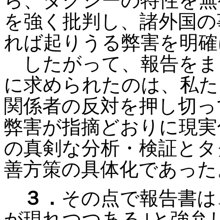
ら、タクシーの特性を無
を強く批判し、諸外国の
れば起りうる弊害を明確
したがって、報告をま
に求められたのは、私た
関係者の反対を押し切っ
弊害が指摘どおりに現実
の真剣な分析・検証とタ
善方策の具体化であった
３．
その点で報告書は
が現れつつある｣と強弁