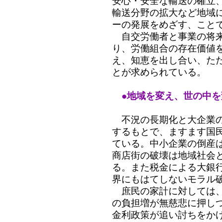
安心・安全な輸送の確立
輸送分野の拡大など地域
ーの発展をめざす、こと
自交労働者と事業の将来
り、労働組合の存在価値
え、知恵を出し合い、た
とが求められている。
●地域を変え、世の中
不況の長期化と大企業の
するもとで、ますます国
ている。中小企業の倒産
商店街の破壊は地域社会
る。また税金による大銀
界にもはてしないモラル
庶民の家計に対しては、
の負担増が無慈悲に押し
金利政策が追い討ちをか