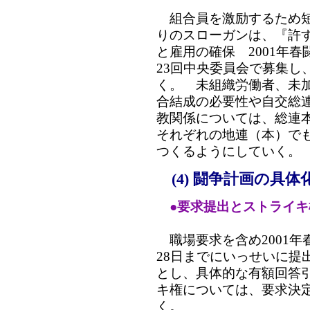
組合員を激励するため短
りのスローガンは、『許
と雇用の確保 2001年
23回中央委員会で募集し
く。 未組織労働者、未
合結成の必要性や自交総
教関係については、総連
それぞれの地連（本）で
つくるようにしていく。
(4) 闘争計画の具
●要求提出とストライキ
職場要求を含め2001年
28日までにいっせいに提
とし、具体的な有額回答
キ権については、要求決
く。