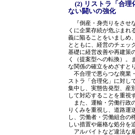
(2) リストラ「合
ない闘いの強化
『倒産・身売りをさせな
くに企業存続が危ぶまれ
義に陥ることをいましめ
とともに、経営のチェッ
基礎に経営改善や再建策
く（提案型への転換）。
な関係の確立をめざすと
不合理で悪らつな廃業・
ストラ「合理化」に対し
集中し、実態告発型、産
して対応することを重視
また、運輸・労働行政の
りくみを重視し、道路運
し、労働者・労働組合の
しい措置や厳格な処分を
アルバイトなど違法な雇