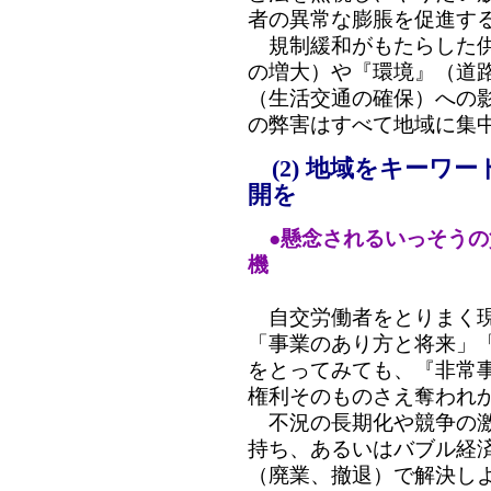
者の異常な膨脹を促進す
規制緩和がもたらした供
の増大）や『環境』（道
（生活交通の確保）への
の弊害はすべて地域に集
(2) 地域をキーワ
開を
●懸念されるいっそう
機
自交労働者をとりまく現
「事業のあり方と将来」
をとってみても、『非常
権利そのものさえ奪われ
不況の長期化や競争の激
持ち、あるいはバブル経
（廃業、撤退）で解決し