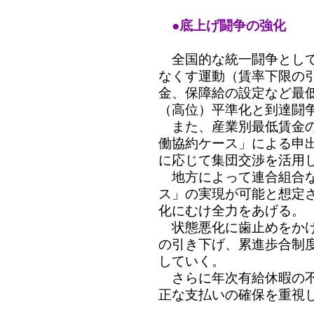
●底上げ闘争の強化
全国的な統一闘争として
なくす運動（賃率下限の
金、保障給の設定など最
（高位）平準化と到達闘
また、産業別最低賃金の
働協約ケース」による申
に応じて集団交渉を活用
地方によって連合組合な
ス」の実現が可能と想定
化にむけ全力をあげる。
状態悪化に歯止めをかけ
の引き下げ、累進歩合制
していく。
さらに年次有給休暇の不
正な支払いの確保を重視