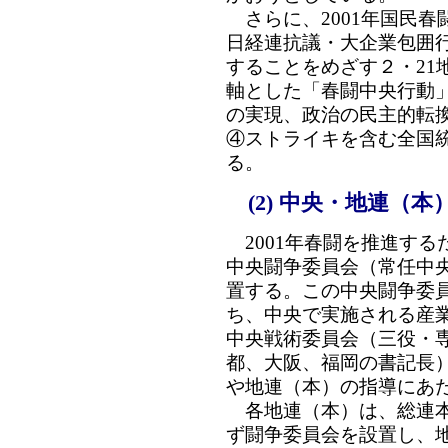
さらに、2001年国民春
日経連抗議・大企業包囲
することをめざす２・21
軸とした「春闘中央行動
の実現、政治の民主的転
④ストライキを含む全国
る。
(2) 中央・地連（
2001年春闘を推進する
中央闘争委員会（常任中
置する。この中央闘争委
ち、中央で実施される産
中央戦術委員会（三役・
都、大阪、福岡の書記長
や地連（本）の指導にあ
各地連（本）は、総連本
ず闘争委員会を設置し、