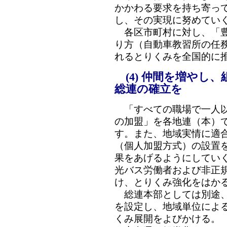
かかわる要求を持ち寄っ
し、その実現に努めてい
各区市町村に対し、「豊
り方（自動車教習所の任
れるとりくみを全国的に
(4) 仲間を増やし
総連の確立を
「すべての職場で一人以
の加盟」を各地連（本）
す。また、地域実情に適
（個人加盟方式）の設置
果をあげるようにしてい
光バス労働者および非正
け、とりくみ強化をはか
総連本部としては別途、
を設定し、地域単位によ
くみ展開をよびかける。