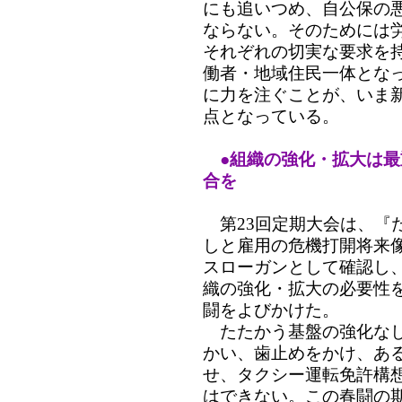
にも追いつめ、自公保の
ならない。そのためには
それぞれの切実な要求を
働者・地域住民一体とな
に力を注ぐことが、いま
点となっている。
●組織の強化・拡大は
合を
第23回定期大会は、『
しと雇用の危機打開将来
スローガンとして確認し
織の強化・拡大の必要性
闘をよびかけた。
たたかう基盤の強化なし
かい、歯止めをかけ、あ
せ、タクシー運転免許構
はできない。この春闘の