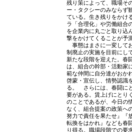
残り策によって、職場そ
ー・タクシーのみならず
ている。生き残りをかけ
ラ「合理化」や労働組合
を企業内に丸ごと取り込
撃をかけてくることが予
事態はまさに一変してお
制廃止の実施を目前にし
新たな段階を迎えた。春
は、組合の幹部・活動家
範な仲間に自分達がおか
啓蒙・宣伝し、情勢認識
る。 さらには、春闘に
要がある。賃上げにとり
のことであるが、今日の
なく、組合提案の政策へ
努力で責任を果たせ』『
転換をはかれ』なども春
り得る。職場段階での要