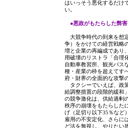
はいっそう悪化するだけ
い。
●悪政がもたらした弊
大競争時代の到来を想定
争）をかけての経営戦略
増と企業の再編成であり
用破壊のリストラ「合理
自動車教習所、観光バス
種・産業の枠を超えてす
府・財界の全面的な攻撃
タクシーでいえば、政策
給調整措置の段階的緩和
の競争激化は、供給過剰
秩序の崩壊をもたらした
げ（足切り以下35％など
雇用の不安定化、さらに
ど法を無視し、やりたい