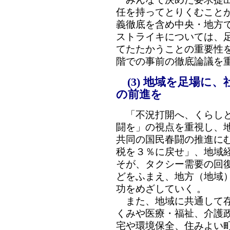
任を持ってとりくむこと
義徹底を含め中央・地方
ストライキについては、
てたたかうことの重要性
階での事前の徹底論議を
(3) 地域を足場に
の前進を
「不況打開へ、くらしと
闘を」の視点を重視し、
共同の国民春闘の推進に
税を３％に戻せ」、地域
そが、タクシー需要の回
どをふまえ、地方（地域
功をめざしていく 。
また、地域に共通して存
くみや医療・福祉、介護
宅や環境保全、住みよい