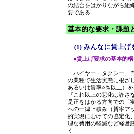
の結合をはかりながら組
要である。
基本的な要求・課題
(1) みんなに賃上
●賃上げ要求の基本的構
ハイヤー・タクシー、自
の業種で生活実態に根ざ
あるいは賃率○％以上）
『これ以上の悪化は許さ
是正をはかる方向での「
への一律上積み（賃率ア
的実現にむけての協定化
理な費用の軽減など経営
く。