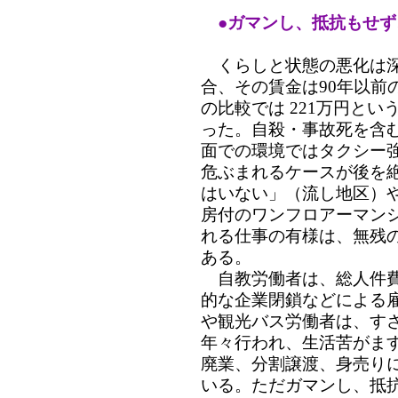
●ガマンし、抵抗もせ
くらしと状態の悪化は深
合、その賃金は90年以前
の比較では 221万円と
った。自殺・事故死を含
面での環境ではタクシー
危ぶまれるケースが後を
はいない」（流し地区）
房付のワンフロアーマン
れる仕事の有様は、無残
ある。
自教労働者は、総人件費
的な企業閉鎖などによる
や観光バス労働者は、す
年々行われ、生活苦がま
廃業、分割譲渡、身売り
いる。ただガマンし、抵