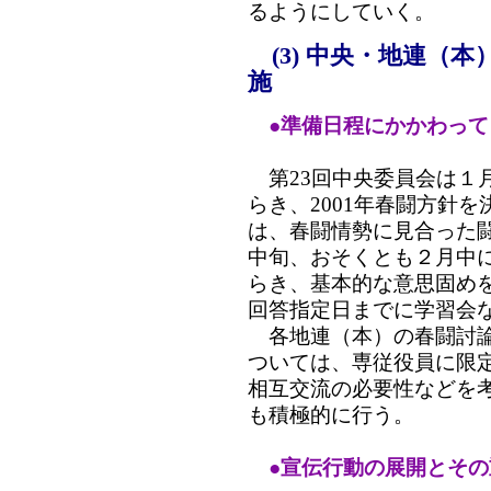
るようにしていく。
(3) 中央・地連（
施
●準備日程にかかわって
第23回中央委員会は１月
らき、2001年春闘方針
は、春闘情勢に見合った
中旬、おそくとも２月中
らき、基本的な意思固め
回答指定日までに学習会
各地連（本）の春闘討論
ついては、専従役員に限
相互交流の必要性などを
も積極的に行う。
●宣伝行動の展開とその