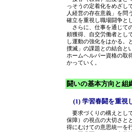
っそうの定着化をめざし
人経営の存在意義」を問
確立を重視し職場闘争と
さらに、仕事を通じての
頼獲得、自交労働者とし
し運動の強化をはかる。
撲滅」の課題との結合と
ホームヘルパー資格の取
かっていく。
闘いの基本方向と組
(1) 学習春闘を重
要求づくりの構えとして
保障）の視点の大切さと
得にむけての意思統一を