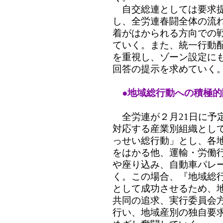
自交総連としては要求提
し、全労連春闘全体の流
着がはかられる方向での
ていく。また、統一行動
を重視し、ゾーン設定に
回答の提示を求めていく
●地域総行動への積極
全労連が２月21日に予
対応する産業別組織とし
っせい総行動」とし、各
をはかる他、運輸・労働
や座り込み、自動車パレ
く。この場合、『地域総
として成功させるため、
共同の追求、実行委員会
行い、地域産別の独自要