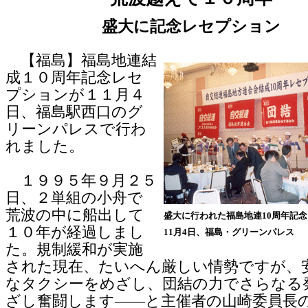
盛大に記念レセプション
【福島】福島地連結
成１０周年記念レセ
プションが１１月４
日、福島駅西口のグ
リーンパレスで行わ
れました。
１９９５年９月２５
日、２単組の小舟で
荒波の中に船出して
盛大に行われた福島地連10周年記
１０年が経過しまし
11月4日、福島・グリーンパレス
た。規制緩和が実施
された現在、たいへん厳しい情勢ですが、
なタクシーをめざし、団結の力でさらなる
ざし奮闘します――と主催者の山崎委員長