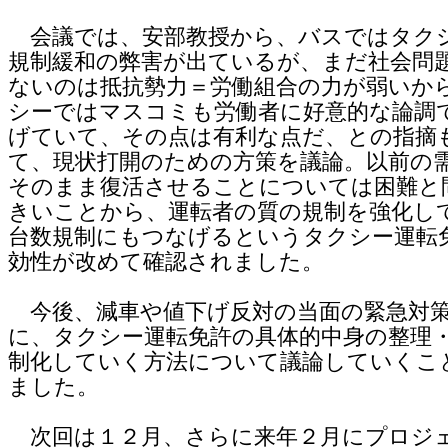
会議では、安部教授から、バスではタク
規制緩和の弊害が出ているが、まだ社会問
ないのは抵抗勢力＝労働組合の力が弱いか
シーではマスコミも労働者に好意的な論調
げていて、その点は有利な点だ、との指摘
て、現状打開のための方策を議論。以前の
そのまま復活させることについては困難と
きいことから、運転者の質の規制を強化し
台数規制にもつなげるというタクシー運転
効性が改めて確認されました。
今後、減車や値下げ反対の当面の緊急対
に、タクシー運転免許の具体的中身の整理
制化していく方法について議論していくこ
ました。
次回は１２月、さらに来年２月にプロジ