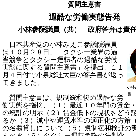
質問主意書
過酷な労働実態告発
小林参院議員（共） 政府答弁は責
日本共産党の小林みえこ参議院議員
は１０月２８日、「タクシー業界の過
当競争とタクシー運転者の過酷な労働
実態に関する質問主意書」を提出、１１
月４日付で小泉総理大臣の答弁書が返っ
てきました。
小林
員
質問主意書は、規制緩和後の過酷な労
働実態を指摘、（１）最近１０年間の賃金
の統計の明示（２）賃金低下の現状をどう
るか（３）減車や運賃水準の適正化の方策
の名義貸しについて（５）規制緩和検証の
すべき（６）タクシー運転免許の法制化―