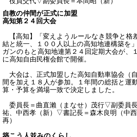
役員交代▽副委員長＝本間昭（新）
自教の仲間が正式に加盟
高知第２４回大会
【高知】「変えようルールなき競争と格
結と統一、１００人以上の高知地連構築を
ガンのもと高知地連第２４回定期大会が、
に高知自由民権会館で開催。
大会は、正式加盟した高知自動車協会（自
間を加え１８人が参加。１年間の総括と運
算・予算を満場一致で決定しました。
委員長＝曲直瀨（まなせ）茂行▽副委員長
祐、中西孝（新）▽書記長＝森木良明（中
再）
築こう人並みのくらし