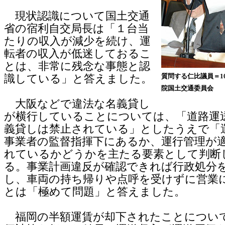
現状認識について国土交通
省の宿利自交局長は「１台当
たりの収入が減少を続け、運
転者の収入が低迷しておるこ
とは、非常に残念な事態と認
質問する仁比議員＝1
識している」と答えました。
院国土交通委員会
大阪などで違法な名義貸し
が横行していることについては、「道路運
義貸しは禁止されている」としたうえで「
事業者の監督指揮下にあるか、運行管理が
れているかどうかを主たる要素として判断
る。事業計画違反が確認できれば行政処分
し、車両の持ち帰りや点呼を受けずに営業
とは「極めて問題」と答えました。
福岡の半額運賃が却下されたことについ