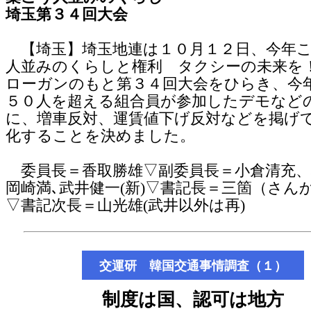
埼玉第３４回大会
【埼玉】埼玉地連は１０月１２日、今年
人並みのくらしと権利 タクシーの未来を
ローガンのもと第３４回大会をひらき、今
５０人を超える組合員が参加したデモなど
に、増車反対、運賃値下げ反対などを掲げ
化することを決めました。
委員長＝香取勝雄▽副委員長＝小倉清充、
岡崎満､武井健一(新)▽書記長＝三箇（さん
▽書記次長＝山光雄(武井以外は再)
交運研 韓国交通事情調査（１）
制度は国、認可は地方