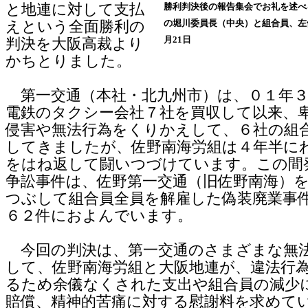
と地連に対して支払
勝利判決後の報告集会でお礼を述べ
の堀川委員長（中央）と組合員、左
えという全面勝利の
月21日
判決を大阪高裁より
かちとりました。
第一交通（本社・北九州市）は、０１年３
電鉄のタクシー会社７社を買収して以来、
侵害や無法行為をくりかえして、６社の組
してきましたが、佐野南海労組は４年半に
をはね返して闘いつづけています。この間
争訟事件は、佐野第一交通（旧佐野南海）
つぶして組合員全員を解雇した偽装廃業事
６２件におよんでいます。
今回の判決は、第一交通のさまざまな無
して、佐野南海労組と大阪地連が、違法行
るため余儀なくされた支出や組合員の減少
賠償、精神的苦痛に対する慰謝料を求めて