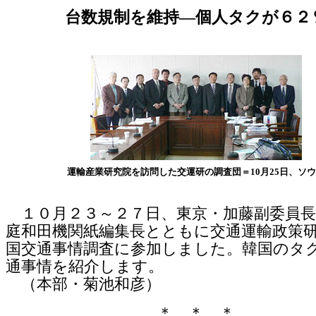
台数規制を維持―個人タクが６２
運輸産業研究院を訪問した交運研の調査団＝10月25日、ソ
１０月２３～２７日、東京・加藤副委員長
庭和田機関紙編集長とともに交通運輸政策
国交通事情調査に参加しました。韓国のタ
通事情を紹介します。
（本部・菊池和彦）
＊ ＊ ＊