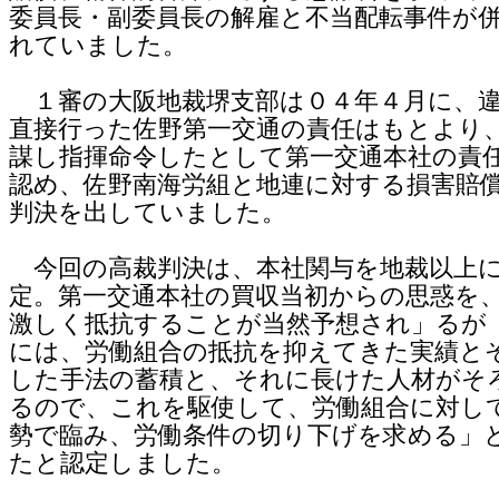
委員長・副委員長の解雇と不当配転事件が
れていました。
１審の大阪地裁堺支部は０４年４月に、違
直接行った佐野第一交通の責任はもとより
謀し指揮命令したとして第一交通本社の責
認め、佐野南海労組と地連に対する損害賠
判決を出していました。
今回の高裁判決は、本社関与を地裁以上
定。第一交通本社の買収当初からの思惑を
激しく抵抗することが当然予想され」るが
には、労働組合の抵抗を抑えてきた実績と
した手法の蓄積と、それに長けた人材がそ
るので、これを駆使して、労働組合に対し
勢で臨み、労働条件の切り下げを求める」
たと認定しました。