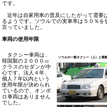
です。
近年は自家用車の普及にしたがって需要
るようです。ソウルでの実車率は５０％を
言っていました。
車両の使用年限
タクシー車両は、
ソウルの一般タクシー（上）と模範
韓国製の２０００㏄
クラスのセダンが中
心です。法人４年、
個人７年以内という
使用年限が決められ
ているので、オンボ
ロ車両はありません
でした。