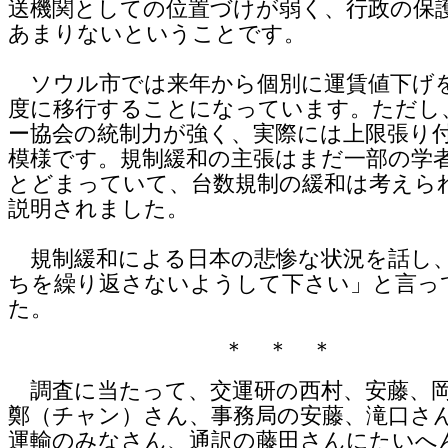
送機関としての位置づけが弱く、行政の保
あまりないということです。
ソウル市では来年から個別に運賃値下げ
度に移行することになっています。ただし
ー協会の統制力が強く、実際には上限張り
模様です。規制緩和の主張はまだ一部の学
とどまっていて、台数規制の緩和は考えら
説明されました。
規制緩和による日本の悲惨な状況を話し
ちを繰り返さないようして下さい」と言っ
た。
＊ ＊ ＊
調査に当たって、交運研の西村、安藤、
鄭（チャン）さん、事務局の安藤、滝口さ
運輸のみなさん、通訳の藤田さんにたいへ