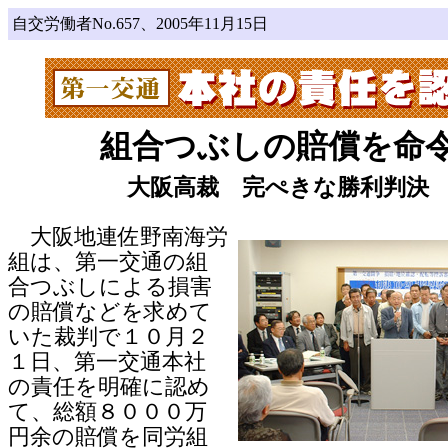
自交労働者No.657、2005年11月15日
組合つぶしの賠償を命
大阪高裁 完ぺきな勝利判決
大阪地連佐野南海労
組は、第一交通の組
合つぶしによる損害
の賠償などを求めて
いた裁判で１０月２
１日、第一交通本社
の責任を明確に認め
て、総額８０００万
円余の賠償を同労組