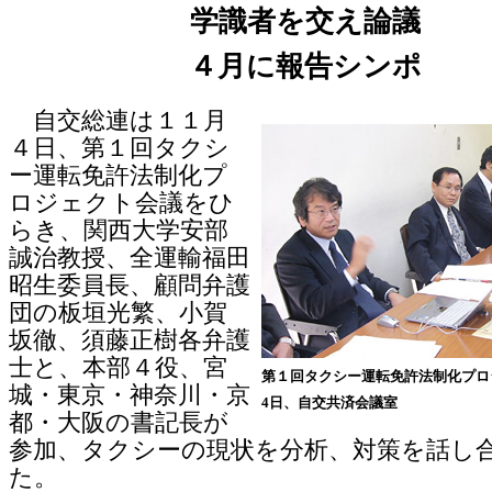
学識者を交え論議
４月に報告シンポ
自交総連は１１月
４日、第１回タクシ
ー運転免許法制化プ
ロジェクト会議をひ
らき、関西大学安部
誠治教授、全運輸福田
昭生委員長、顧問弁護
団の板垣光繁、小賀
坂徹、須藤正樹各弁護
士と、本部４役、宮
第１回タクシー運転免許法制化プロ
城・東京・神奈川・京
4日、自交共済会議室
都・大阪の書記長が
参加、タクシーの現状を分析、対策を話し
た。