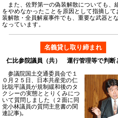
また、佐野第一の偽装解散についても、
をやめなかったことを原因として指摘して
装解散・全員解雇事件でも、重要な武器と
なっています。
名義貸し取り締まれ
仁比参院議員（共） 運行管理等で判断
参議院国土交通委員会で１
０月２５日、日本共産党の仁
比聡平議員が規制緩和後のタ
クシーの実態ととりくみにつ
いて質問しました（２面に同
党小林議員の質問主意書の関
連記事)｡