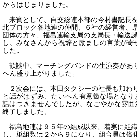
からはじまりました。
来賓として、自交総連本部の今村書記長
北ブロック各地連の仲間、６社の経営者、
団体の方々、福島運輸支局の支局長・輸送
し、みなさんから祝辞と励ましの言葉が寄
した。
歓談中、マーチングバンドの生演奏があ
へん盛り上がりました。
２次会には、本田タクシーの社長も加わ
と話がはずみ、たいへん有意義な場となり
話はつきませんでしたが、なごやかな雰囲
終了しました。
福島地連は９５年の結成以来、着実に組
し、単組数は２から９になり、組合員は倍