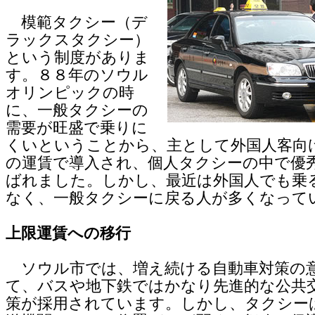
模範タクシー（デ
ラックスタクシー）
という制度がありま
す。８８年のソウル
オリンピックの時
に、一般タクシーの
需要が旺盛で乗りに
くいということから、主として外国人客向
の運賃で導入され、個人タクシーの中で優
ばれました。しかし、最近は外国人でも乗
なく、一般タクシーに戻る人が多くなって
上限運賃への移行
ソウル市では、増え続ける自動車対策の
て、バスや地下鉄ではかなり先進的な公共
策が採用されています。しかし、タクシー