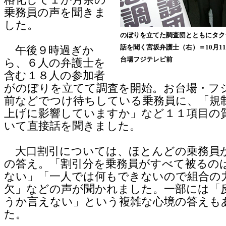
格化して１か月余の
乗務員の声を聞きま
した。
のぼりを立てた調査団とともにタク
話を聞く宮坂弁護士（右）＝10月1
午後９時過ぎか
台場フジテレビ前
ら、６人の弁護士を
含む１８人の参加者
がのぼりを立てて調査を開始。お台場・フ
前などでつけ待ちしている乗務員に、「規
上げに影響していますか」など１１項目の
いて直接話を聞きました。
大口割引については、ほとんどの乗務員
の答え。「割引分を乗務員がすべて被るの
ない」「一人では何もできないので組合の
欠」などの声が聞かれました。一部には「
うか言えない」という複雑な心境の答えも
た。