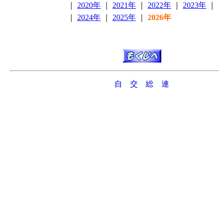
｜
2020年
｜
2021年
｜
2022年
｜
2023年
｜
｜
2024年
｜
2025年
｜
2026年
自 交 総 連