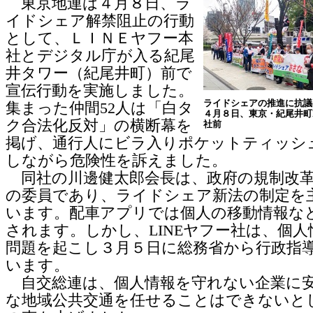
東京地連は４月８日、ラ
イドシェア解禁阻止の行動
として、ＬＩＮＥヤフー本
社とデジタル庁が入る紀尾
井タワー（紀尾井町）前で
宣伝行動を実施しました。
ライドシェアの推進に抗議
集まった仲間52人は「白タ
４月８日、東京・紀尾井町L
ク合法化反対」の横断幕を
社前
掲げ、通行人にビラ入りポケットティッシ
しながら危険性を訴えました。
同社の川邊健太郎会長は、政府の規制改革
の委員であり、ライドシェア新法の制定を
います。配車アプリでは個人の移動情報な
されます。しかし、LINEヤフー社は、個人
問題を起こし３月５日に総務省から行政指
います。
自交総連は、個人情報を守れない企業に
な地域公共交通を任せることはできないと