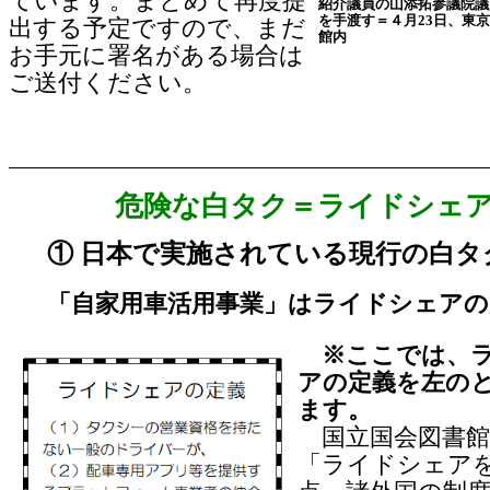
ています。まとめて再度提
紹介議員の山添拓参議院議
を手渡す＝４月23日、東
出する予定ですので、まだ
館内
お手元に署名がある場合は
ご送付ください。
危険な白タク＝ライドシェ
① 日本で実施されている現行の白タ
「自家用車活用事業」はライドシェアの
※ここでは、ラ
アの定義を左の
ます。
国立国会図書館
「ライドシェア