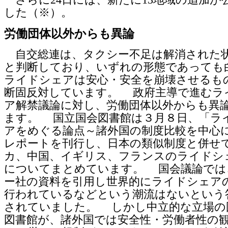
した（※）。
労働団体以外からも異論
自交総連は、タクシー不足は解消された
と判断しており、いずれの形態であっても
ライドシェアは安心・安全を崩壊させるも
断固反対しています。 政府主導で進むラ
ア解禁議論に対し、労働団体以外からも異
ます。 国立国会図書館は３月８日、「ラ
アをめぐる論点～諸外国の制度比較を中心
レポートを刊行し、日本の類似制度と併せ
カ、中国、イギリス、フランスのライドシ
についてまとめています。 国会議論では
ー社の資料を引用し世界的にライドシェア
行われているなどという潮流はないという
されていました。 しかし中立的な立場の
図書館が、諸外国では安全性・労働者性の