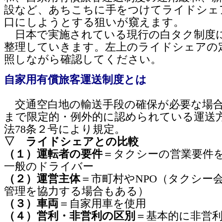
設など、あちこちに手をつけてライドシェ
口にしようとする狙いが窺えます。
日本で実施されている現行の白タク制度
整理していきます。左上のライドシェアの
照しながら確認してください。
自家用有償旅客運送制度とは
交通空白地の輸送手段の確保が必要な場
まで限定的・例外的に認められている運送
法78条２号により規定。
▽ ライドシェアとの比較
（１）運転者の要件
＝タクシーの営業要件
一般のドライバー
（２）運営主体
＝市町村やNPO（タクシー
管理を協力する場合もある）
（３）車両
＝自家用車を使用
（４）営利・非営利の区別
＝基本的に非営