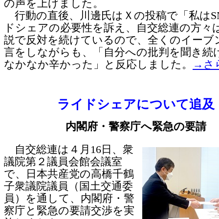
の声を上げました。
行動の直後、川邊氏はＸの投稿で「私はS
ドシェアの必要性を訴え、自交総連の方々
説で反対を続けているので、全くのイーブ
言をしながらも、「自分への批判を聞き続
なかなか辛かった」と反応しました。
→さ
ライドシェアについて追及
内閣府・警察庁へ緊急の要請
自交総連は４月16日、衆
議院第２議員会館会議室
で、日本共産党の高橋千鶴
子衆議院議員（国土交通委
員）を通して、内閣府・警
察庁と緊急の要請交渉を実