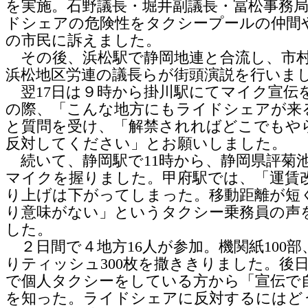
を実施。石野議長・堀井副議長・冨松事務
ドシェアの危険性をタクシープールの仲間
の市民に訴えました。
その後、浜松駅で静岡地連と合流し、市
浜松地区労連の議長らが街頭演説を行いま
翌17日は９時から掛川駅にてマイク宣伝
の際、「こんな地方にもライドシェアが来
と質問を受け、「解禁されればどこでもや
反対してください」とお願いしました。
続いて、静岡駅で11時から、静岡県評菊
マイクを握りました。甲府駅では、「運賃
り上げは下がってしまった。移動距離が短
り意味がない」というタクシー乗務員の声
した。
２日間で４地方16人が参加。機関紙100部
りティッシュ300枚を撒ききりました。後
で個人タクシーをしている方から「宣伝で
を知った。ライドシェアに反対するにはど