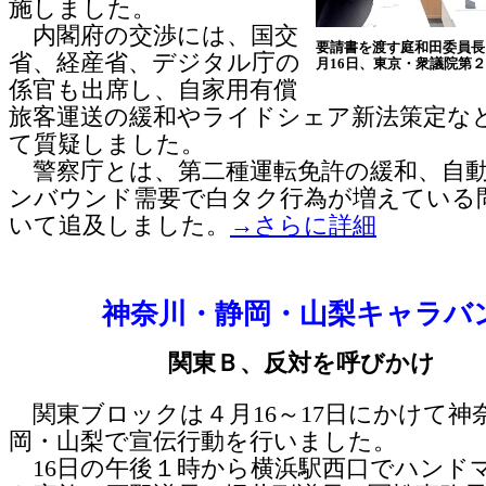
施しました。
内閣府の交渉には、国交
要請書を渡す庭和田委員長
省、経産省、デジタル庁の
月16日、東京・衆議院第
係官も出席し、自家用有償
旅客運送の緩和やライドシェア新法策定な
て質疑しました。
警察庁とは、第二種運転免許の緩和、自動
ンバウンド需要で白タク行為が増えている
いて追及しました。
→さらに詳細
神奈川・静岡・山梨キャラバ
関東Ｂ、反対を呼びかけ
関東ブロックは４月16～17日にかけて神
岡・山梨で宣伝行動を行いました。
16日の午後１時から横浜駅西口でハンド