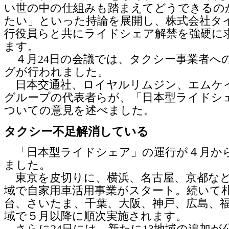
い世の中の仕組みも踏まえてどうできるの
たい」といった持論を展開し、株式会社タ
行役員らと共にライドシェア解禁を強硬に
ます。
４月24日の会議では、タクシー事業者へ
グが行われました。
日本交通社、ロイヤルリムジン、エムケ
グループの代表者らが、「日本型ライドシ
ついての意見を述べました。
タクシー不足解消している
「日本型ライドシェア」の運行が４月か
ました。
東京を皮切りに、横浜、名古屋、京都な
域で自家用車活用事業がスタート。続いて
台、さいたま、千葉、大阪、神戸、広島、
域で５月以降に順次実施されます。
さらに24日には、新たに13地域の追加が