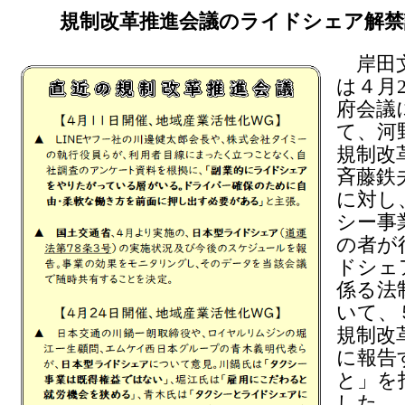
規制改革推進会議のライドシェア解禁
岸田
は４月
府会議
て、河
規制改
斉藤鉄
に対し
シー事
の者が
ドシェ
係る法
いて、
規制改
に報告
と」を
した。