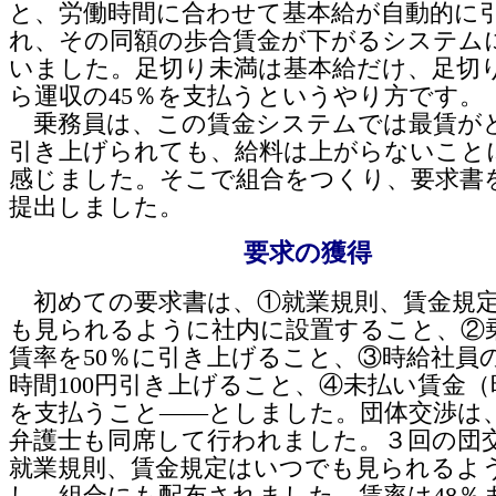
と、労働時間に合わせて基本給が自動的に
れ、その同額の歩合賃金が下がるシステム
いました。足切り未満は基本給だけ、足切
ら運収の45％を支払うというやり方です。
乗務員は、この賃金システムでは最賃が
引き上げられても、給料は上がらないこと
感じました。そこで組合をつくり、要求書
提出しました。
要求の獲得
初めての要求書は、①就業規則、賃金規
も見られるように社内に設置すること、②
賃率を50％に引き上げること、③時給社員
時間100円引き上げること、④未払い賃金（
を支払うこと――としました。団体交渉は
弁護士も同席して行われました。３回の団
就業規則、賃金規定はいつでも見られるよ
し、組合にも配布されました。賃率は48％