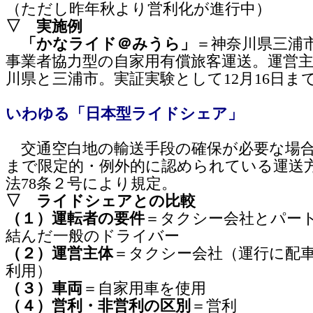
（ただし昨年秋より営利化が進行中）
▽ 実施例
「かなライド＠みうら」
＝神奈川県三浦
事業者協力型の自家用有償旅客運送。運営
川県と三浦市。実証実験として12月16日ま
いわゆる「日本型ライドシェア」
交通空白地の輸送手段の確保が必要な場
まで限定的・例外的に認められている運送
法78条２号により規定。
▽ ライドシェアとの比較
（１）運転者の要件
＝タクシー会社とパー
結んだ一般のドライバー
（２）運営主体
＝タクシー会社（運行に配
利用）
（３）車両
＝自家用車を使用
（４）営利・非営利の区別
＝営利