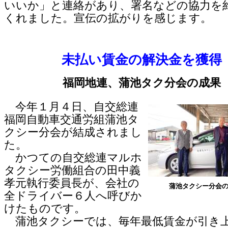
いいか」と連絡があり、署名などの協力を
くれました。宣伝の拡がりを感じます。
未払い賃金の解決金を獲得
福岡地連、蒲池タク分会の成果
今年１月４日、自交総連
福岡自動車交通労組蒲池タ
クシー分会が結成されまし
た。
かつての自交総連マルホ
タクシー労働組合の田中義
孝元執行委員長が、会社の
蒲池タクシー分会
全ドライバー６人へ呼びか
けたものです。
蒲池タクシーでは、毎年最低賃金が引き