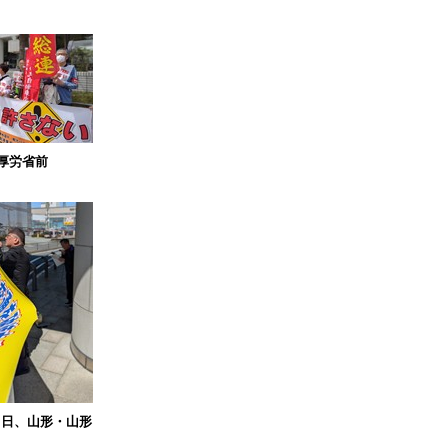
厚労省前
2日、山形・山形