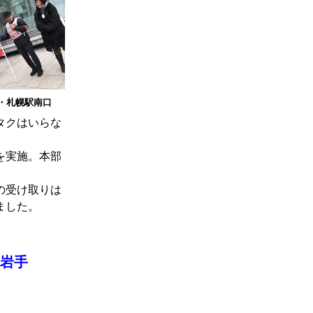
道・札幌駅南口
タクはいらな
。
を実施。本部
の受け取りは
ました。
岩手