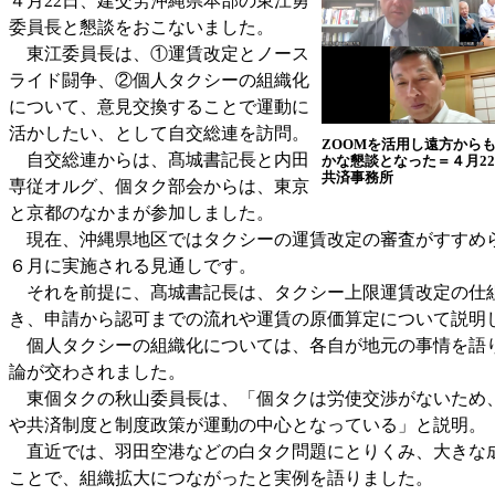
４月22日、建交労沖縄県本部の東江勇
委員長と懇談をおこないました。
東江委員長は、①運賃改定とノース
ライド闘争、②個人タクシーの組織化
について、意見交換することで運動に
活かしたい、として自交総連を訪問。
ZOOMを活用し遠方から
自交総連からは、髙城書記長と内田
かな懇談となった＝４月2
共済事務所
専従オルグ、個タク部会からは、東京
と京都のなかまが参加しました。
現在、沖縄県地区ではタクシーの運賃改定の審査がすすめ
６月に実施される見通しです。
それを前提に、髙城書記長は、タクシー上限運賃改定の仕
き、申請から認可までの流れや運賃の原価算定について説明
個人タクシーの組織化については、各自が地元の事情を語
論が交わされました。
東個タクの秋山委員長は、「個タクは労使交渉がないため
や共済制度と制度政策が運動の中心となっている」と説明。
直近では、羽田空港などの白タク問題にとりくみ、大きな
ことで、組織拡大につながったと実例を語りました。