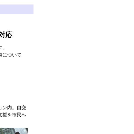
対応
す。
題について
ョン内。自交
支援を市民へ