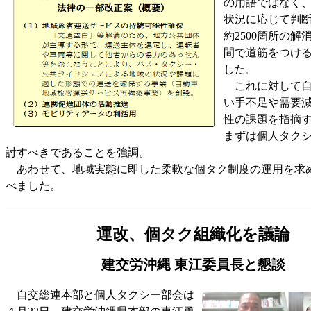
の用語ではなく
状況に応じて判
約2500箇所の解
間で道筋をつけ
した。
これに対して自
い手不足や需要
性の課題を指摘
まずは個人タク
討すべきであることを強調。
あわせて、地域実態に即した柔軟な個タク制度の運用を求
べました。
運改、個タク組織化を議論
建交労沖縄 東江委員長と懇談
自交総連本部と個人タクシー部会は