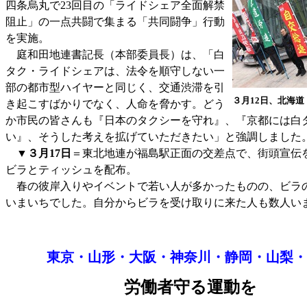
四条烏丸で23回目の「ライドシェア全面解禁
阻止」の一点共闘で集まる「共同闘争」行動
を実施。
庭和田地連書記長（本部委員長）は、「白
タク・ライドシェアは、法令を順守しない一
部の都市型ハイヤーと同じく、交通渋滞を引
３月12日、北海
き起こすばかりでなく、人命を脅かす。どう
か市民の皆さんも『日本のタクシーを守れ』、『京都には白
い』、そうした考えを拡げていただきたい」と強調しました
▼
３月17日
＝東北地連が福島駅正面の交差点で、街頭宣伝
ビラとティッシュを配布。
春の彼岸入りやイベントで若い人が多かったものの、ビラ
いまいちでした。自分からビラを受け取りに来た人も数人い
東京・山形・大阪・神奈川・静岡・山梨・
労働者守る運動を