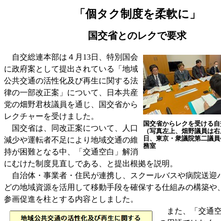
「個タク制度を柔軟に」
国交省とのレクで要求
自交総連本部は４月13日、特別国会
に政府案として提出されている「地域
公共交通の活性化及び再生に関する法
律の一部改正案」について、日本共産
党の畑野君枝議員を通じ、国交省から
レクチャーを受けました。
国交省からレクを受ける自
国交省は、同改正案について、人口
（写真左上、畑野議員は右
日、東京・衆議院第二議員
減少や運転者不足により地域交通の維
務室
持が困難となる中、「交通空白」解消
にむけた制度見直しである、と提出根拠を説明。
自治体・事業者・住民が連携し、スクールバスや病院送迎
どの地域資源を活用して移動手段を確保する仕組みの構築や
参画促進を柱とする内容としました。
また、「交通空