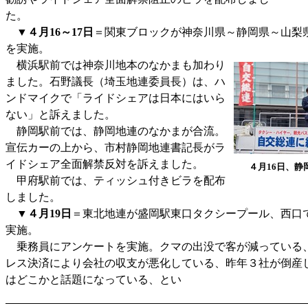
た。
▼
４月16～17日
＝関東ブロックが神奈川県～静岡県～山梨
を実施。
横浜駅前では神奈川地本のなかまも加わり
ました。石野議長（埼玉地連委員長）は、ハ
ンドマイクで「ライドシェアは日本にはいら
ない」と訴えました。
静岡駅前では、静岡地連のなかまが合流。
宣伝カーの上から、市村静岡地連書記長がラ
イドシェア全面解禁反対を訴えました。
４月16日、静
甲府駅前では、ティッシュ付きビラを配布
しました。
▼
４月19日
＝東北地連が盛岡駅東口タクシープール、西口
実施。
乗務員にアンケートを実施。クマの出没で客が減っている
レス決済により会社の収支が悪化している、昨年３社が倒産
はどこかと話題になっている、とい