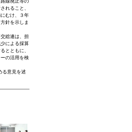
、路線廃止等の
断されること、
消にむけ、３年
る方針を示しま
交総連は、担
減少による採算
するとともに、
シーの活用を検
める意見を述