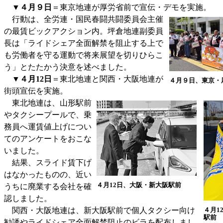
▼
４月９日
＝東京地連が厚労省前で宣伝・デモを実施。
行動は、全労連・国民春闘共闘委員会主催
の最賃ビックアクション内。坪倉地連副委員
長は「ライドシェア全面解禁を阻止する上で
も労働者を守る運動で将来展望を切りひらこ
う」とたたかう決意を述べました。
▼４月12日
＝東北地連と関西・大阪地連が
４月９日、東京・
街頭宣伝を実施。
東北地連は、山形駅前
やタクシープールで、乗
務員へ運賃値上げについ
てのアンケートをおこな
いました。
結果、スライド賃下げ
はなかったものの、近い
４月12日、大阪・新大阪駅前
うちに廃業する会社を確
認しました。
関西・大阪地連は、新大阪駅前で個人タクシー向け
４月1
駅前
勧誘やライドシェア全面解禁阻止のビラを配布しまし