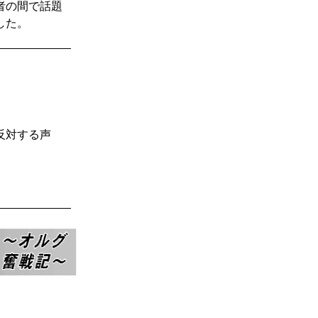
者の間で話題
した。
反対する声