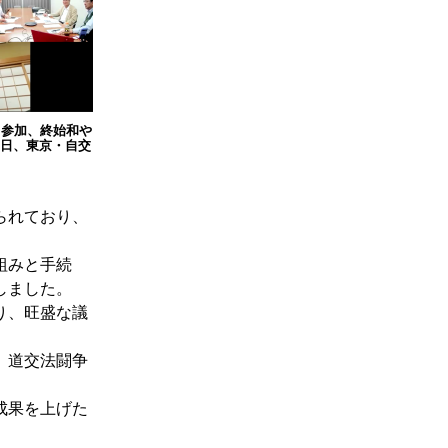
も参加、終始和や
2日、東京・自交
られており、
組みと手続
しました。
り、旺盛な議
、道交法闘争
成果を上げた