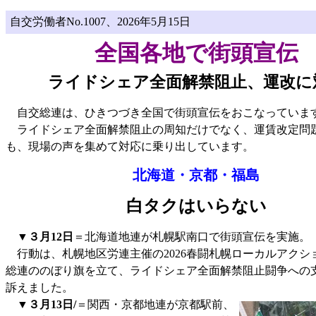
自交労働者No.1007、2026年5月15日
全国各地で街頭宣伝
ライドシェア全面解禁阻止、運改に
自交総連は、ひきつづき全国で街頭宣伝をおこなっていま
ライドシェア全面解禁阻止の周知だけでなく、運賃改定問
も、現場の声を集めて対応に乗り出しています。
北海道・京都・福島
白タクはいらない
▼
３月12日
＝北海道地連が札幌駅南口で街頭宣伝を実施。
行動は、札幌地区労連主催の2026春闘札幌ローカルアクシ
総連ののぼり旗を立て、ライドシェア全面解禁阻止闘争への
訴えました。
▼
３月13日/
＝関西・京都地連が京都駅前、