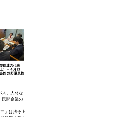
交総連の代表
上）＝４月13
会館 畑野議員執
バス、人材な
、民間企業の
白」は法令上