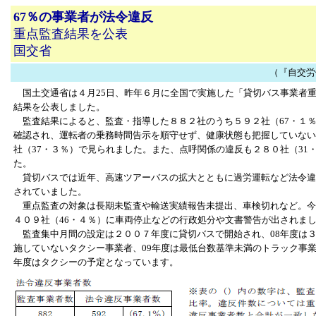
67％の事業者が法令違反
重点監査結果を公表
国交省
（『自交労働者
国土交通省は４月25日、昨年６月に全国で実施した「貸切バス事業者
結果を公表しました。
監査結果によると、監査・指導した８８２社のうち５９２社（67・１
確認され、運転者の乗務時間告示を順守せず、健康状態も把握していない
社（37・３％）で見られました。また、点呼関係の違反も２８０社（31
た。
貸切バスでは近年、高速ツアーバスの拡大とともに過労運転など法令違
されていました。
重点監査の対象は長期未監査や輸送実績報告未提出、車検切れなど。今
４０９社（46・４％）に車両停止などの行政処分や文書警告が出されま
監査集中月間の設定は２００７年度に貸切バスで開始され、08年度は
施していないタクシー事業者、09年度は最低台数基準未満のトラック事業
年度はタクシーの予定となっています。