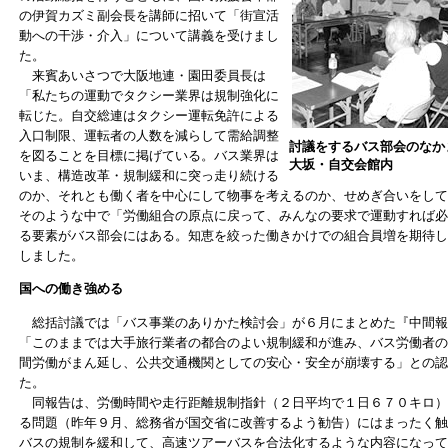
の伊賀カズミ副会長を講師に招いて「街宣活
動への干渉・介入」について講義を受けまし
た。
来賓あいさつで大阪地連・園田委員長は
「私たちの運動でタクシー業界は規制強化に
転じた。自交総連はタクシー運転免許による
入口制限、運転者の人数を減らして需給調整
討議をするバス部会のなか
を図ることを目標に掲げている。バス業界は
大坂・自交会館内
いま、構造改革・規制緩和に突っ走り続ける
のか、それとも働く者を中心にして物事を考えるのか、せめぎ合いをして
そのような中で「労働組合の原点に戻って、みんなの要求で運動すれば必
る要素がバス部会にはある。知恵を絞った働きかけでの組合員増を期待し
しました。
国への働き強める
総括討議では「バス事業のありかた検討会」が６月にまとめた『中間報
「このままでは大手旅行業者の都合のよい規制緩和が進み、バス労働者の
間労働がまん延し、公共交通機関としての安心・安全が崩壊する」との認
た。
同報告は、労働時間や走行距離規制指針（２日平均で１日６７０キロ）
る問題（昨年９月、総務省が国交省に改善するよう勧告）にはまったく触
バスの規制を緩和して、高速ツアーバスを合法化するような内容になって