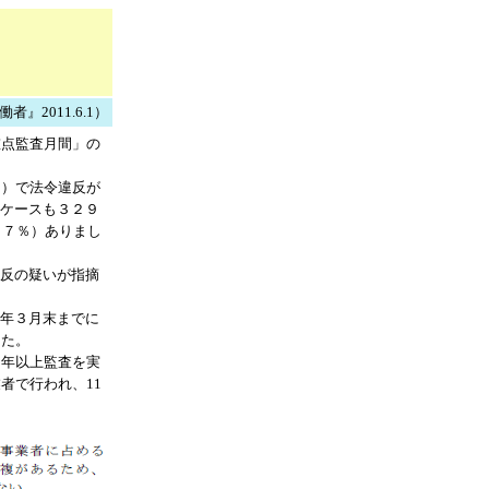
』2011.6.1）
重点監査月間」の
％）で法令違反が
ケースも３２９
・７％）ありまし
反の疑いが指摘
年３月末までに
した。
３年以上監査を実
者で行われ、11