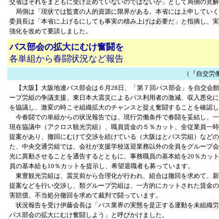
交省はそれをまともに受け止めていないのではないか」として局側の見解
局側は「現状では監査の人的資源に限界がある。本省には上申していく
委員長は「本省に上げるにしても事実の積み上げは必要だ」と指摘し、実
強化を改めて要請しました。
バス部会の拡大にむけ奮闘を
各単組から春闘状況など報告
（『自交労働者』
【大阪】大阪地連バス部会は６月28日、「第７回バス部会」を自交会
ープ労組の争議支援、東日本大震災によるバス利用者の激減、収入悪化に
を協議し、激変の時こそ組織拡大のチャンスと捉え奮闘することを確認し
今春闘での単組からの状況報告では、現行労働条件で春闘を妥結し、一
現在協議中（アクロス観光労組）、職員賃金の５％カット、全従業員一時
提案があり、撤回にむけて交渉を続けている（大阪はとバス労組）などの
た、中央交通労組では、会社が支援学校送迎業務以外の全員をグループ会
光に異動させることを通告するとともに、事務職員の基本給を20％カッ
員の基本給も10％カットを提示し、希望退職者も募っています。
東豊観光労組は、震災前から合理化が行われ、組合は撤回を求めて、新
提案などを行い交渉し、類グループ労組は、一方的にカットされた賃金の
害賠償、不当処分撤回を求めて裁判で闘っています。
状況報告を受け伊藤会長は「バス業界の実態を是正する運動を未組織労
バス部会の拡大にむけ奮闘しよう」と呼びかけました。