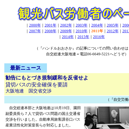
｜
2000年
｜
2001年
｜
2002年
｜
2003年
｜
2004年
｜
2005年
｜
20
｜
2007年
｜
2008年
｜
2009年
｜
2010年
｜
2011年
｜
2012年
｜
20
｜
2014年
｜
2015年
｜
2016年
（『ハンドルおおさか』の記事についての問い合わせは
自交総連大阪地連＝電話06-6649-5221へどうぞ）
最新ニュース
勧告にもとづき規制緩和を反省せよ
貸切バスの安全確保を要請
大阪地連 国交省交渉
（『自交労働者』2
自交総連本部と大阪地連は10月19日、園田
副委員長ら７人で貸切バス問題の国土交通省
交渉を行いました。自動車局旅客課谷口バス
産業活性化対策室長らが対応しました。