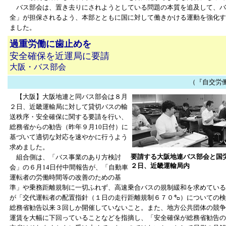
バス部会は、置き去りにされようとしている問題の本質を追及して、バ
全」が担保されるよう、本部とともに国に対して働きかける運動を強化す
ました。
過重労働に歯止めを
安全確保を近運局に要請
大阪・バス部会
（『自交労働者』
【大阪】大阪地連と同バス部会は８月
２日、近畿運輸局に対して貸切バスの輸
送秩序・安全確保に関する要請を行い、
総務省からの勧告（昨年９月10日付）に
基づいて適切な対応を速やかに行うよう
求めました。
要請する大阪地連バス部会と国
組合側は、「バス事業のあり方検討
２日、近畿運輸局内
会」の６月14日付中間報告が、「自動車
運転者の労働時間等の改善のための基
準」や乗務距離規制に一切ふれず、高速乗合バスの規制緩和を求めている
が「交代運転者の配置指針（１日の走行距離規制６７０㌔）についての検
総務省勧告以来３回しか開催していないこと。また、地方公共団体の競争
運賃を大幅に下回っていることなどを指摘し、「安全確保が総務省勧告の