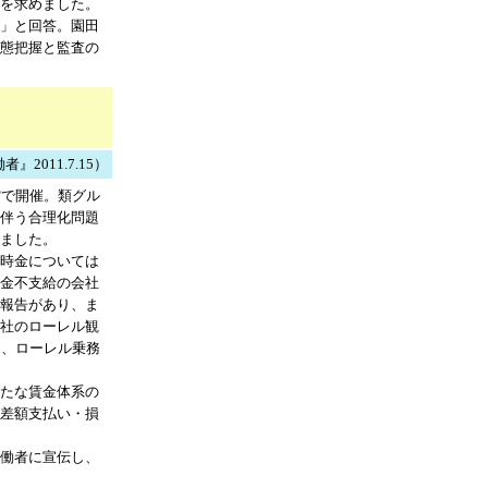
を求めました。
」と回答。園田
態把握と監査の
2011.7.15）
館で開催。類グル
伴う合理化問題
ました。
時金については
金不支給の会社
報告があり、ま
社のローレル観
ト、ローレル乗務
たな賃金体系の
差額支払い・損
働者に宣伝し、