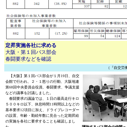
定昇実施各社に求める
大阪・第１回バス部会
春闘要求などを確認
（『自交労働者』
【大阪】第１回バス部会が１月19日、自交
会館で行われ、２・１怒りの行動、大阪地連
第68回中央委員会役員、春闘要求、争議支援
などの議事を討議しました。
春闘要求の議論では、１日の最高走行キロ
５００キロ以下、休息時間11時間以上などの
基本要求12項目に加え、ドライブレコーダー
の設置、年齢・勤続年数に見合った定期昇給
の実施を各社に要求することも確認しまし
た。
議論するバス部会の仲間＝