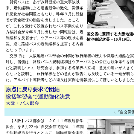
貸切バスは、あずみ野観光の重大事故以
来、規制緩和による過当競争の激化、労働条
件悪化が社会問題ともなり、昨年９月に総務
省が安全確保の勧告を出しました。ところ
が、これを受けて設置されたバス事業のあり
方検討会が今年６月に出した中間報告は、規
国交省に要請する大阪地連
制緩和を反省せず、ツアーバス等の現状を容
菊池書記次長＝10月19日
認、逆に路線バスの規制緩和を提言する内容
となっています。
交渉では、大阪地連バス部会の仲間が旅行業者の圧力や職場の過酷な実
対し、省側は、路線バスの規制緩和はツアーバスとの公正な競争条件を調
だと説明しつつ、研究会は、参加する各業界の立場、意見の違いが大きく
らないと説明し、旅行業界などの意向が報告にも反映している一端が明ら
た。アルバイト運転者などの違反は実例を情報提供してほしいとしました
原点に戻り要求で団結
総括学習会で運動強化決意
大阪・バス部会
（『自交労働者』
【大阪】バス部会は「２０１１年度総括学
習会」を８月22日に自交会館で開催。１年間
の活動総括を行うとともに、国民救援会本部